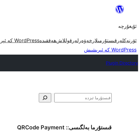
مەزمۇنغا
ئاتلاش
ئۇيغۇرچە
ئۆرنەكلەر
قىستۇرمىلار
خەۋەرلەر
قوللاش
ھەققىدە
WordPress كە ئېرىشىش
WordPress كە ئېرىشىش
Plugin Directory
ئىزدە
قىستۇرما بەلگىسى::
QRCode Payment