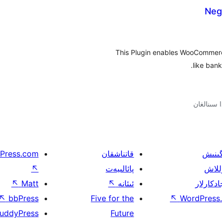
Neg
This Plugin enables WooCommer
like ban
گىنىش
قاتناشقان
Press.com
للاش
پائالىيەت
↖
ادكارلار
ئىئانە
↖
Matt
↖
↖
bbPress
Five for the
↖
WordPress.
uddyPress
Future