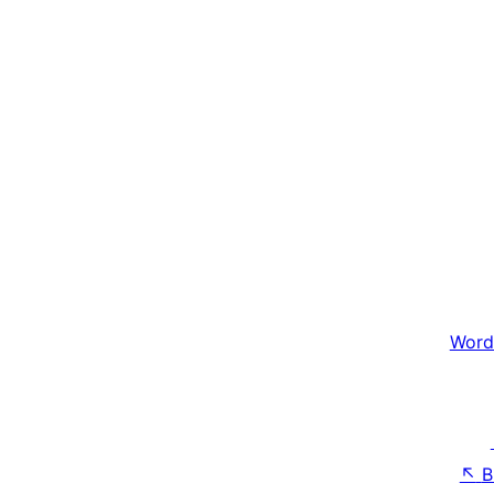
Word
↖
B