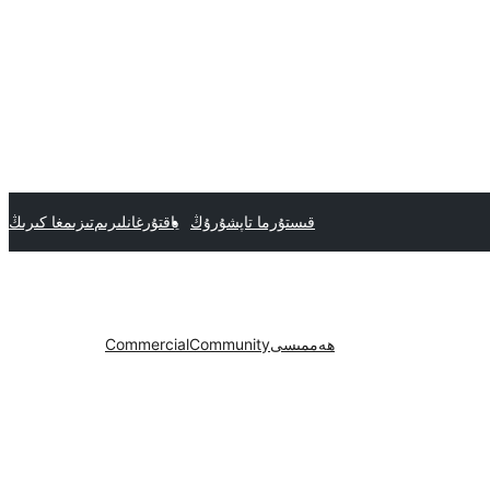
قىستۇرما تاپشۇرۇڭ
ياقتۇرغانلىرىم
تىزىمغا كىرىڭ
ھەممىسى
Community
Commercial