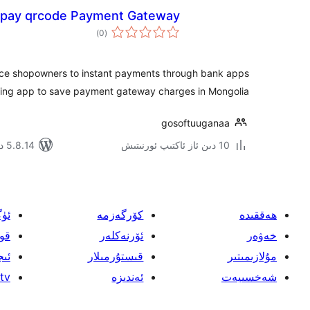
pay qrcode Payment Gateway
ئومۇمىي
)
(0
دەرىجە
ce shopowners to instant payments through bank apps
king app to save payment gateway charges in Mongolia.
gosoftuuganaa
10 دىن ئاز ئاكتىپ ئورنىتىش
5.8.14 دا سىنالغان
ھەققىدە
كۆرگەزمە
ئۈ
خەۋەر
ئۆرنەكلەر
قو
مۇلازىمىتىر
قىستۇرمىلار
ئىج
شەخسىيەت
ئەندىزە
tv