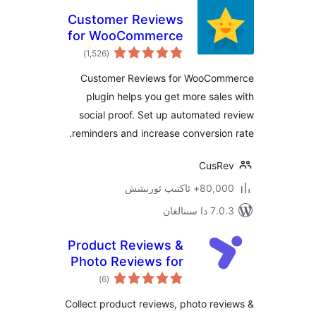
Customer Reviews
for WooCommerce
ئومۇمىي
)
(1,526
دەرىجە
Customer Reviews for WooC
plugin helps you get more sa
social proof. Set up automate
reminders and increase conversi
Cus
كتىپ ئورنىتىش
ىنالغان
Product Reviews &
Photo Reviews for
ئومۇمىي
WooCommerce –
)
(6
دەرىجە
Yuko
Collect product reviews, photo r