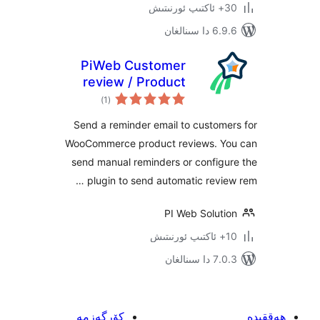
ىنالغان
PiWeb Customer
review / Product
ئومۇمىي
review for
)
(1
دەرىجە
WooCommerce
Send a reminder email to custo
WooCommerce product reviews. 
send manual reminders or confi
plugin to send automatic revi
PI Web Solut
ىنالغان
كۆرگەزمە