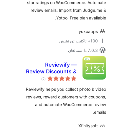
star ratings on WooCommerce. A
review emails. Import from Jud
Yotpo. Free plan av
yukoa
ىتىش
ىنالغان
Reviewify —
Review Discounts &
ئومۇمىي
Photo/Video
)
(2
دەرىجە
Reviews for
Reviewify helps you collect photo
WooCommerce
reviews, reward customers with c
and automate WooCommerce
Xfinity