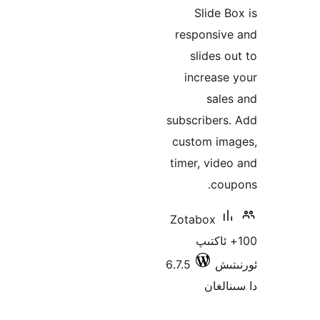
Slide
responsi
slides
increa
sa
subscribe
custom i
timer, vi
co
Zotabox
 ئاكتىپ
ش
6.7.5
غان