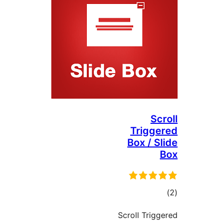
Trig
Box /
ىي
ە
Scroll Tr