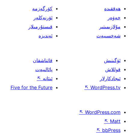
كۆرگەزمە
ئۆرنەكلەر
قىستۇرمىلار
ئەندىزە
قاتناشقان
پائالىيەت
ئىئانە
↖
Five for the Future
↖
W
↖
Wor