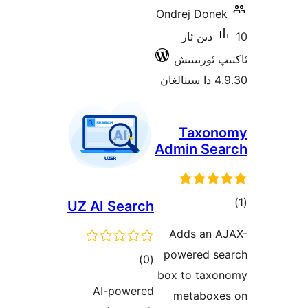
UZ AI
AI