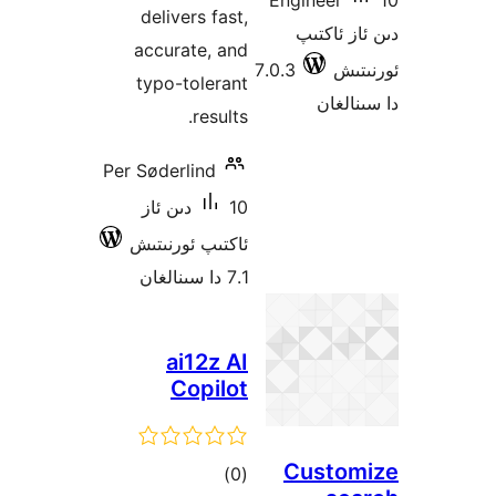
deli
accu
typo
Per Søde
ىن ئاز
رنىتىش
a