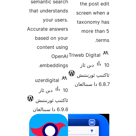
semanti
that und
yo
Accurate
based
cont
emb
uzerdi
ىن ئاز
رنىتىش