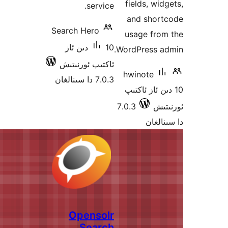
Search
ىن ئاز
رنىتىش
Op