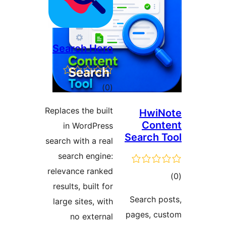
Searc
Replaces 
in W
search wi
searc
relevanc
results,
large s
no