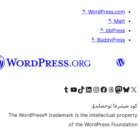
ئۇيغۇرچە
The WordPress® tr