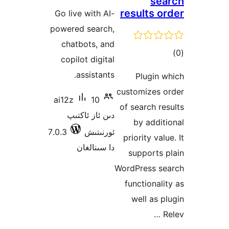
Go live
powered
chatb
copil
a
ai12z
كتىپ
7.0.3
ن