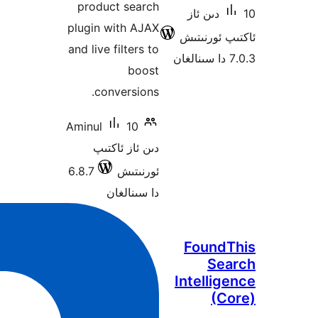
produc
plugin w
and live 
con
Aminul
كتىپ
6.8.7
ن