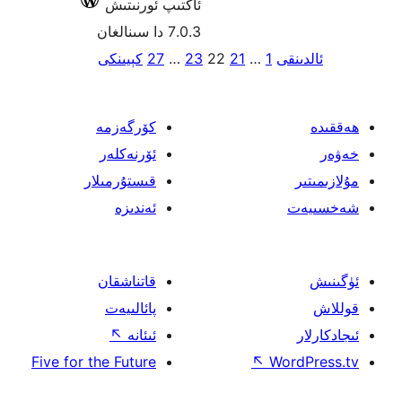
رنىتىش
كېيىنكى
رگەزمە
رنەكلەر
ستۇرمىلار
دىزە
تناشقان
الىيەت
انە
↖
Five for the Futu