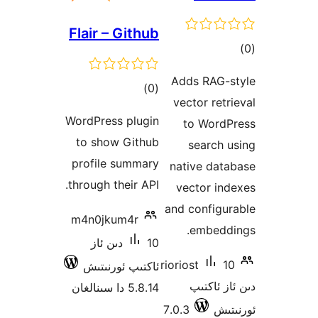
Flair 
WordPres
to sho
profile
through t
m4n0jk
ىن ئاز
رنىتىش