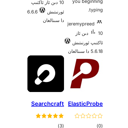
ز ئاكتىپ
6.6.6
ن
Sear