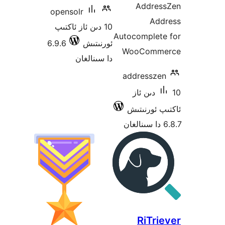
opensol
ز ئاكتىپ
6.9.6
ن