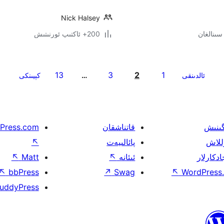
Nick Halsey
200+ ئاكتىپ ئورنىتىش
13
3
2
1
ئالدىنقى
…
كېيىنكى
گىنىش
قاتناشقان
Press.com
للاش
پائالىيەت
↖
ادكارلار
ئىئانە
↖
Matt
↖
↖
bbPress
↗
Swag
↖
WordPress.
uddyPress