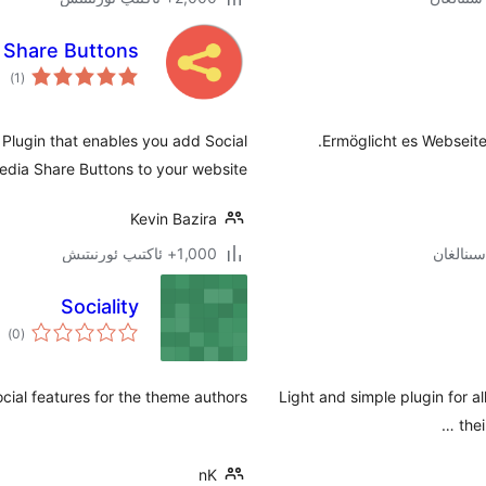
l Share Buttons
ئوم
)
(1
دەر
 Plugin that enables you add Social
Ermöglicht es Webseite
edia Share Buttons to your website.
Kevin Bazira
1,000+ ئاكتىپ ئورنىتىش
Sociality
ئوم
)
(0
دەر
cial features for the theme authors.
Light and simple plugin for a
thei
nK