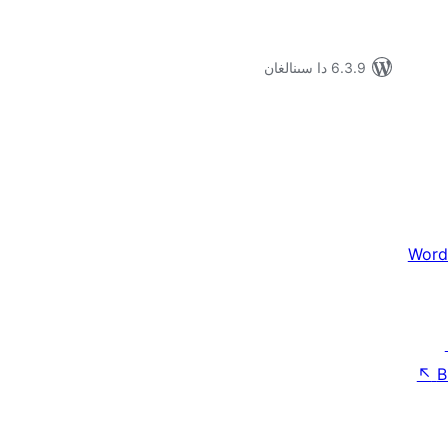
6.3.9 دا سىنالغان
Word
↖
B