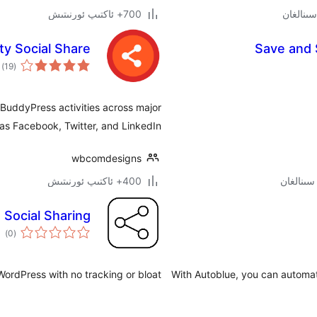
700+ ئاكتىپ ئورنىتىش
y Social Share
Save and
ئو
)
(19
دە
 BuddyPress activities across major
as Facebook, Twitter, and LinkedIn.
wbcomdesigns
400+ ئاكتىپ ئورنىتىش
 Social Sharing
ئوم
)
(0
دەر
 WordPress with no tracking or bloat.
With Autoblue, you can automat