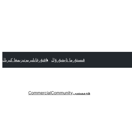
قىستۇرما تاپشۇرۇڭ
ياقتۇرغانلىرىم
تىزىمغا كىرىڭ
ھەممىسى
Community
Commercial