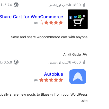
800+ ئاكتىپ ئورنىتىش
6.7.6 دا سىنالغان
 Share Cart for WooCommerce
ئومۇمىي
)
(9
دەرىجە
Save and share woocommerce cart with anyone
Ankit Gade
600+ ئاكتىپ ئورنىتىش
6.5.9 دا سىنالغان
Autoblue
ئومۇمىي
)
(6
دەرىجە
ically share new posts to Bluesky from your WordPress
site.