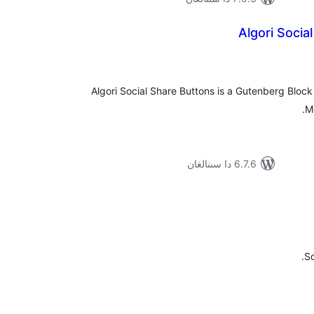
Algori Socia
ۇمىي
ىجە
Algori Social Share Buttons is a Gutenberg Block
M
6.7.6 دا سىنالغان
ۇمىي
ىجە
So