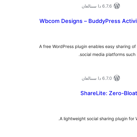
6.7.6 دا سىنالغان
Wbcom Designs – BuddyPress Activit
مۇمىي
رىجە
A free WordPress plugin enables easy sharing of
social media platforms such 
6.7.0 دا سىنالغان
ShareLite: Zero-Bloat
ۇمىي
ىجە
A lightweight social sharing plugin for