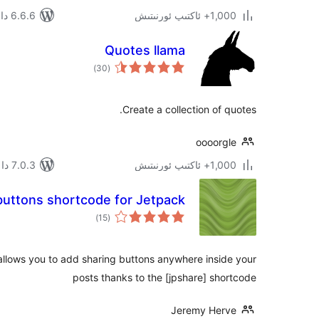
1,000+ ئاكتىپ ئورنىتىش
6.6.6 دا سىنالغان
Quotes llama
ئومۇمىي
)
(30
دەرىجە
Create a collection of quotes.
oooorgle
1,000+ ئاكتىپ ئورنىتىش
7.0.3 دا سىنالغان
buttons shortcode for Jetpack
ئومۇمىي
)
(15
دەرىجە
allows you to add sharing buttons anywhere inside your
posts thanks to the [jpshare] shortcode
Jeremy Herve