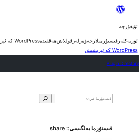
مەزمۇنغا
ئاتلاش
ئۇيغۇرچە
ئۆرنەكلەر
قىستۇرمىلار
خەۋەرلەر
قوللاش
ھەققىدە
WordPress كە ئېرىشىش
WordPress كە ئېرىشىش
Plugin Directory
ئىزدە
قىستۇرما بەلگىسى::
share