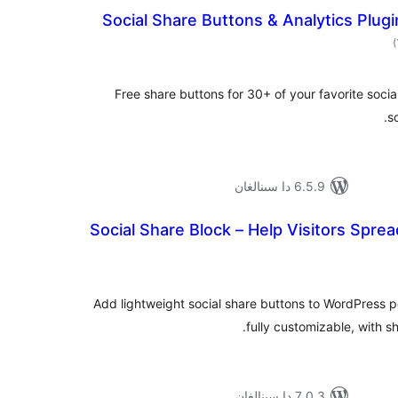
Social Share Buttons & Analytics Plugin
ئومۇمىي
)
دەرىجە
Free share buttons for 30+ of your favorite socia
s
6.5.9 دا سىنالغان
Social Share Block – Help Visitors Spre
ۇمىي
ىجە
Add lightweight social share buttons to WordPress 
fully customizable, with 
7.0.3 دا سىنالغان