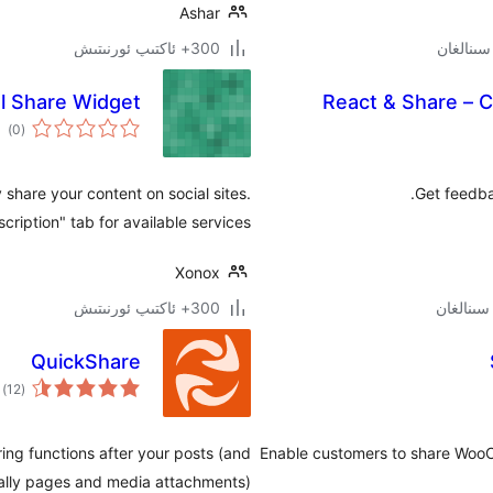
Ashar
300+ ئاكتىپ ئورنىتىش
al Share Widget
React & Share – 
ئوم
)
(0
دەر
 share your content on social sites.
Get feedba
cription" tab for available services.
Xonox
300+ ئاكتىپ ئورنىتىش
QuickShare
ئو
)
(12
دە
ing functions after your posts (and
Enable customers to share WooCo
ally pages and media attachments).