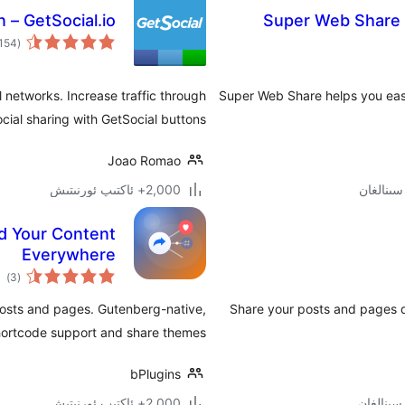
 – GetSocial.io
Super Web Share –
(154
l networks. Increase traffic through
Super Web Share helps you easi
ocial sharing with GetSocial buttons.
Joao Romao
2,000+ ئاكتىپ ئورنىتىش
ad Your Content
Everywhere
ئوم
)
(3
دەر
posts and pages. Gutenberg-native,
Share your posts and pages q
shortcode support and share themes.
bPlugins
2,000+ ئاكتىپ ئورنىتىش