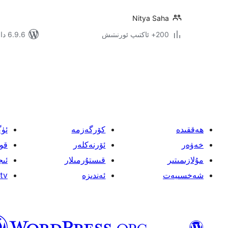
Nitya Saha
200+ ئاكتىپ ئورنىتىش
6.9.6 دا سىنالغان
يازمىنى
بەتكە
ئايرىش
ھەققىدە
كۆرگەزمە
ئۈ
خەۋەر
ئۆرنەكلەر
قو
مۇلازىمىتىر
قىستۇرمىلار
ئىج
شەخسىيەت
ئەندىزە
tv