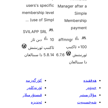
users's specific
Manager a
membership level
(use of Simpl …
Memb
p
SVILAPP SRL
affmngr
10 دىن ئاز
 ئاكتىپ
ئاكتىپ ئورنىتىش
ش
6.7.6
5.8.14 دا سىنالغان
غان
كۆرگەزمە
ئۆرنەكلەر
قىستۇرمىلار
ئەندىزە