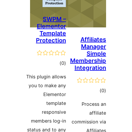
SWPM –
Elementor
Template
Affi
Protection
Man
S
Member
ئومۇمىي
)
(0
Integr
دەرىجە
This plugin allows
you to make any
ىي
Elementor
ە
template
Proc
responsive
a
members log-in
commissi
status and to any
Af