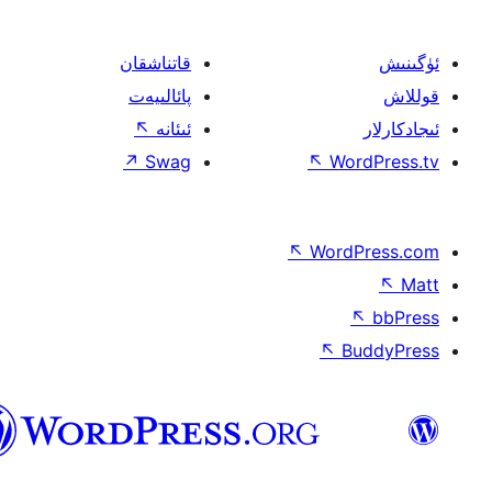
قاتناشقان
پائالىيەت
ئىئانە
↖
↗
Swag
↖
W
↖
Wor
↖
ئۇيغۇرچە