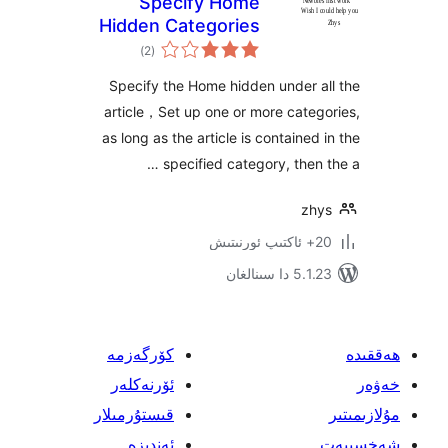
Specify Home
Hidden Categories
ئومۇمىي
)
(2
دەرىجە
Specify the Home hidden under
article，Set up one or more cat
as long as the article is containe
specified category, then
z
سىنالغان
كۆرگەزمە
ئۆرنەكلەر
قىستۇرمىلار
ئەندىزە