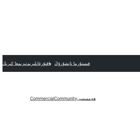
قىستۇرما تاپشۇرۇڭ
ياقتۇرغانلىرىم
تىزىمغا كىرىڭ
ھەممىسى
Community
Commercial