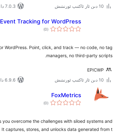
10 دىن ئاز ئاكتىپ ئورنىتىش
7.0.3 دا سىنالغان
& Event Tracking for WordPress
ئومۇمىي
)
(0
دەرىجە
or WordPress. Point, click, and track — no code, no tag
managers, no third-party scripts.
EPICWP
10 دىن ئاز ئاكتىپ ئورنىتىش
6.9.6 دا سىنالغان
FoxMetrics
ئومۇمىي
)
(0
دەرىجە
ps you overcome the challenges with siloed systems and
 It captures, stores, and unlocks data generated from t …