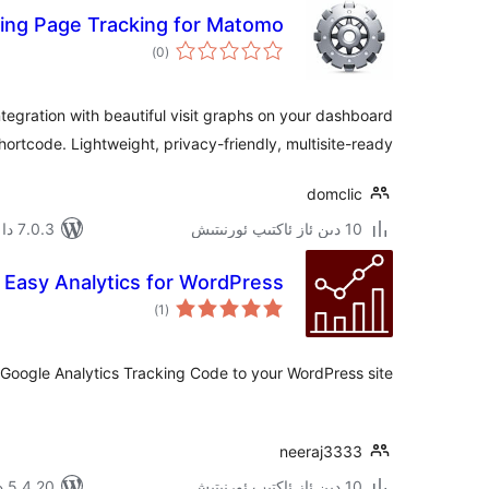
ding Page Tracking for Matomo
ئومۇمىي
)
(0
دەرىجە
egration with beautiful visit graphs on your dashboard
hortcode. Lightweight, privacy-friendly, multisite-ready.
domclic
10 دىن ئاز ئاكتىپ ئورنىتىش
7.0.3 دا سىنالغان
Easy Analytics for WordPress
ئومۇمىي
)
(1
دەرىجە
Google Analytics Tracking Code to your WordPress site.
neeraj3333
10 دىن ئاز ئاكتىپ ئورنىتىش
5.4.20 دا سىنالغان