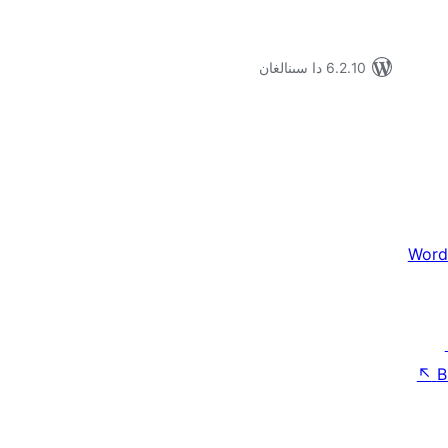
6.2.10 دا سىنالغان
Word
↖
B