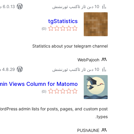
10 دىن ئاز ئاكتىپ ئورنىتىش
6.0.13 دا سىنالغان
tgStatistics
ئومۇمىي
)
(0
دەرىجە
Statistics about your telegram channel
WebPajooh
10 دىن ئاز ئاكتىپ ئورنىتىش
4.8.29 دا سىنالغان
in Views Column for Matomo
ئومۇمىي
)
(0
دەرىجە
rdPress admin lists for posts, pages, and custom post
types.
PUShAUNE