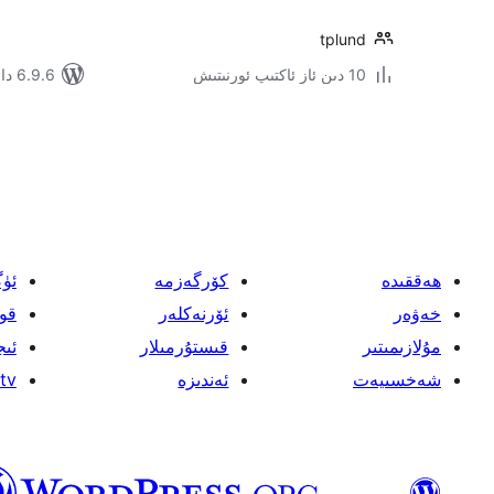
tplund
10 دىن ئاز ئاكتىپ ئورنىتىش
6.9.6 دا سىنالغان
يازمىنى
بەتكە
ئايرىش
ھەققىدە
كۆرگەزمە
ئۈ
خەۋەر
ئۆرنەكلەر
قو
مۇلازىمىتىر
قىستۇرمىلار
ئىج
شەخسىيەت
ئەندىزە
tv