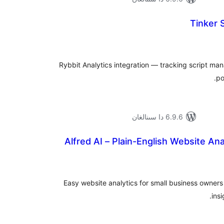
Tinker 
ۇمىي
ىجە
Rybbit Analytics integration — tracking script ma
po
6.9.6 دا سىنالغان
Alfred AI – Plain-English Website Ana
ۇمىي
ىجە
Easy website analytics for small business owners 
insi