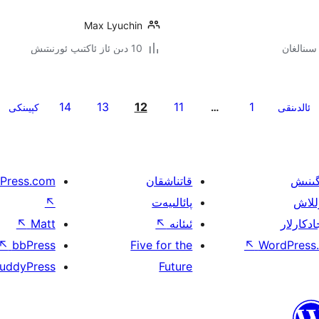
Max Lyuchin
10 دىن ئاز ئاكتىپ ئورنىتىش
14
13
12
11
1
ئالدىنقى
…
كېيىنكى
گىنىش
قاتناشقان
Press.com
للاش
پائالىيەت
↖
ادكارلار
ئىئانە
↖
Matt
↖
↖
bbPress
Five for the
↖
WordPress.
uddyPress
Future