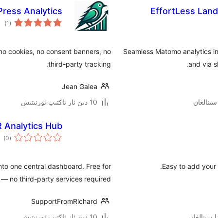
Press Analytics
EffortLess Lan
ئوم
)
(1
دەر
 no cookies, no consent banners, no
Seamless Matomo analytics int
third-party tracking.
and via s
Jean Galea
10 دىن ئاز ئاكتىپ ئورنىتىش
 Analytics Hub
ئوم
)
(0
دەر
nto one central dashboard. Free for
Easy to add your 
 — no third-party services required.
SupportFromRichard
10 دىن ئاز ئاكتىپ ئورنىتىش