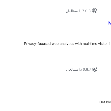
7.0.3 دا سىنالغان
M
ۇمىي
ىجە
Privacy-focused web analytics with real-time visitor 
6.8.7 دا سىنالغان
ۇمىي
ىجە
Get blo