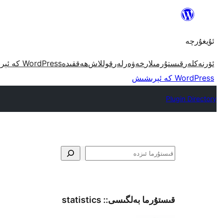
مەزمۇنغا
ئاتلاش
ئۇيغۇرچە
ئۆرنەكلەر
قىستۇرمىلار
خەۋەرلەر
قوللاش
ھەققىدە
WordPress كە ئېرىشىش
WordPress كە ئېرىشىش
Plugin Directory
ئىزدە
قىستۇرما بەلگىسى::
statistics