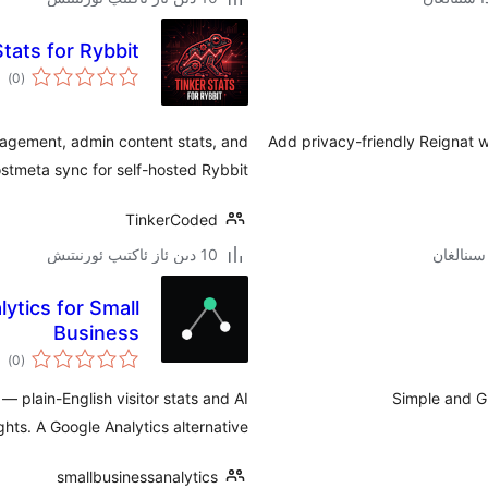
Stats for Rybbit
ئوم
)
(0
دەر
nagement, admin content stats, and
Add privacy-friendly Reignat w
stmeta sync for self-hosted Rybbit.
TinkerCoded
10 دىن ئاز ئاكتىپ ئورنىتىش
lytics for Small
Business
ئوم
)
(0
دەر
— plain-English visitor stats and AI
Simple and G
ghts. A Google Analytics alternative.
smallbusinessanalytics