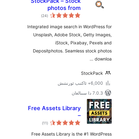
StockPack – Stock
photos from
ئومۇمىي
Unsplash, Adobe
)
(24
دەرىجە
Stock and more
Integrated image search in WordP
Unsplash, Adobe Stock, Getty 
iStock, Pixabay, Pe
Depositphotos. Seamless stock
d
StockP
ىپ ئورنىتىش
ىنالغان
Free Assets Library
–
ئومۇمىي
Openverse/Pixabay
)
(11
دەرىجە
600+ Million
Free Assets Library is the #1 W
Images