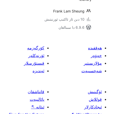
Frank Lam She
ىنالغان
كۆرگەزمە
ئۆرنەكلەر
قىستۇرمىلار
ئەندىزە
قاتناشقان
پائالىيەت
ئىئانە
↖