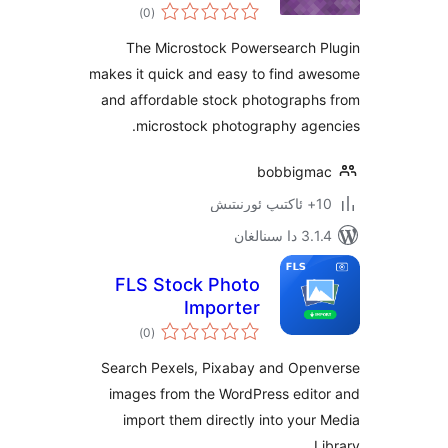
ئومۇمىي
Plugin
)
(0
دەرىجە
The Microstock Powersearch
makes it quick and easy to find 
and affordable stock photograp
microstock photography ag
bobbig
نالغان
FLS Stock Photo
Importer
ئومۇمىي
)
(0
دەرىجە
Search Pexels, Pixabay and Op
images from the WordPress edi
import them directly into yo