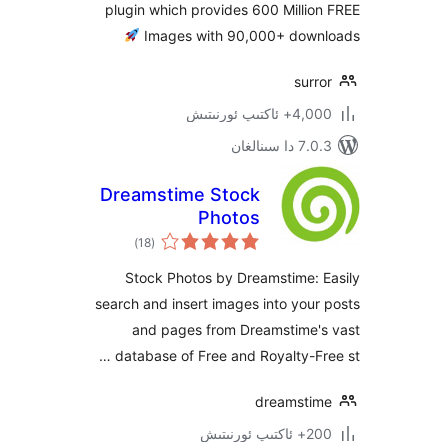
plugin which provides 600 Mill
Images with 90,000+ do
su
ىپ ئورنىتىش
ىنالغان
Dreamstime Stock
Photos
ئومۇمىي
)
(18
دەرىجە
Stock Photos by Dreamstime:
search and insert images into yo
and pages from Dreamstime
database of Free and Royalty-F
dreamst
ىتىش