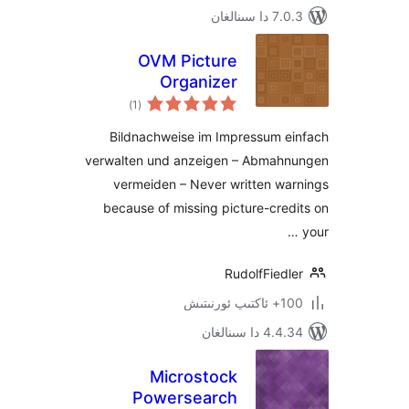
ىنالغان
OVM Picture
Organizer
ئومۇمىي
)
(1
دەرىجە
Bildnachweise im Impressum 
verwalten und anzeigen – Abma
vermeiden – Never written w
because of missing picture-cr
RudolfFie
ىتىش
 سىنالغان
Microstock
Powersearch