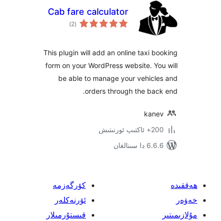
Cab fare calculator
ئومۇمىي
)
(2
دەرىجە
This plugin will add an online taxi
form on your WordPress website. 
be able to manage your vehic
orders through the b
ka
ىتىش
ىنالغان
كۆرگەزمە
ئۆرنەكلەر
قىستۇرمىلار