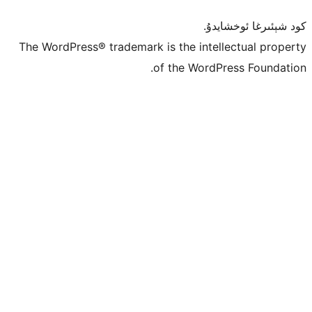
ۇ.
The WordPress® trademark is the inte
of the Word