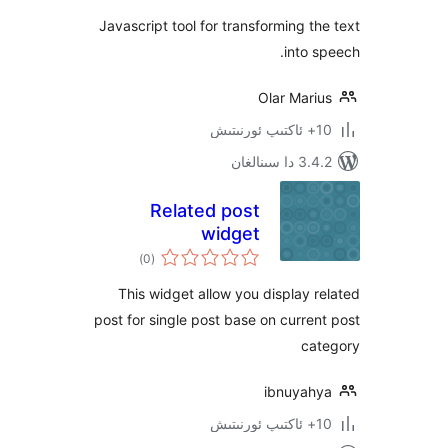
Javascript tool for transforming 
into
Olar Mar
ىنالغان
Related post
widget
ئومۇمىي
)
(0
دەرىجە
This widget allow you display
post for single post base on curr
c
ibnuya