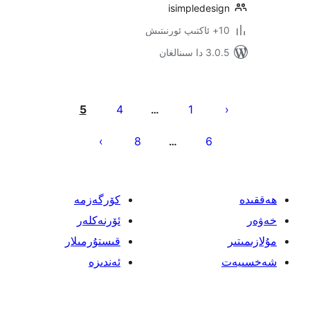
isimpledes
ىنالغان
نى
5
4
1
…
ش
8
6
…
كۆرگەزمە
ئۆرنەكلەر
قىستۇرمىلار
ئەندىزە