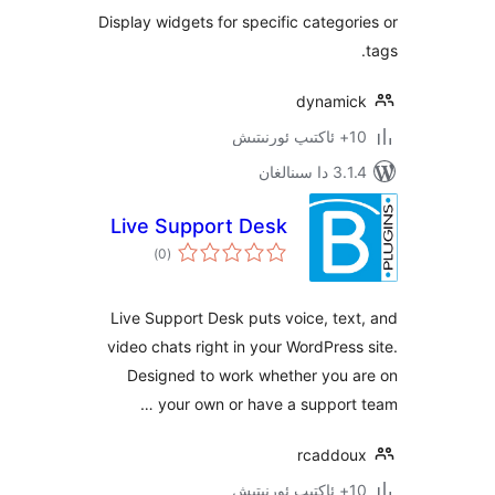
Display widgets for specific categ
dynam
نالغان
Live Support Desk
ئومۇمىي
)
(0
دەرىجە
Live Support Desk puts voice, t
video chats right in your WordPre
Designed to work whether you
your own or have a suppor
rcadd