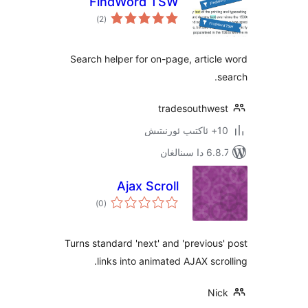
FindWord TSW
ئومۇمىي
)
(2
دەرىجە
Search helper for on-page, arti
tradesouthw
نالغان
Ajax Scroll
ئومۇمىي
)
(0
دەرىجە
Turns standard 'next' and 'previo
links into animated AJAX sc
N