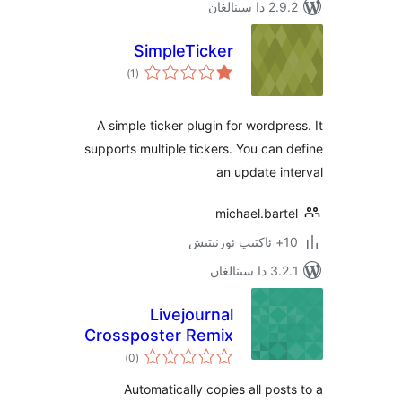
نالغان
SimpleTicker
ئومۇمىي
)
(1
دەرىجە
A simple ticker plugin for wordp
supports multiple tickers. You ca
an update 
michael.ba
نالغان
Livejournal
Crossposter Remix
ئومۇمىي
)
(0
دەرىجە
Automatically copies all po