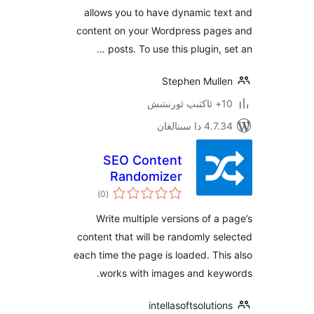
allows you to have dynamic t
content on your Wordpress pa
posts. To use this plugin,
Stephen Mul
 سىنالغان
SEO Content
Randomizer
ئومۇمىي
)
(0
دەرىجە
Write multiple versions of 
content that will be randomly 
each time the page is loaded. T
works with images and ke
intellasoftsolut