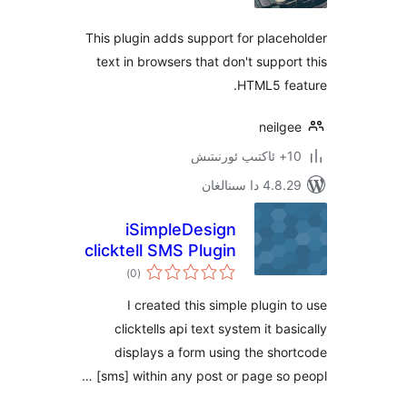
This plugin adds support for pla
text in browsers that don't supp
HTML5 f
neil
 سىنالغان
iSimpleDesign
clicktell SMS Plugin
ئومۇمىي
)
(0
دەرىجە
I created this simple plugi
clicktells api text system it 
displays a form using the s
[sms] within any post or page so