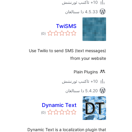
 سىنالغان
TwiSMS
ئومۇمىي
)
(0
دەرىجە
Use Twilio to send SMS (text me
from your 
Plain Plu
 سىنالغان
Dynamic Text
ئومۇمىي
)
(0
دەرىجە
Dynamic Text is a localization plu