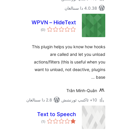
 سىنالغان
WPVN – HideText
ئومۇمىي
)
(0
دەرىجە
This plugin helps you know ho
are called and let yo
actions/filters (this is useful 
want to unload, not deactive,
Trân Minh-Q
2.8 دا سىنالغان
Text to Speech
ئومۇمىي
)
(1
دەرىجە