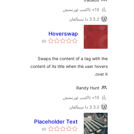
ىنالغان
Hoverswap
ئومۇمىي
)
(0
دەرىجە
Swaps the content of a tag 
content of its title when the use
Randy H
ىنالغان
Placeholder Text
ئومۇمىي
)
(0
دەرىجە