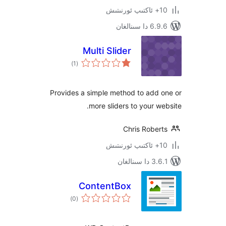
ىنالغان
Multi Slider
ئومۇمىي
)
(1
دەرىجە
Provides a simple method to add
more sliders to your 
Chris Robe
نالغان
ContentBox
ئومۇمىي
)
(0
دەرىجە