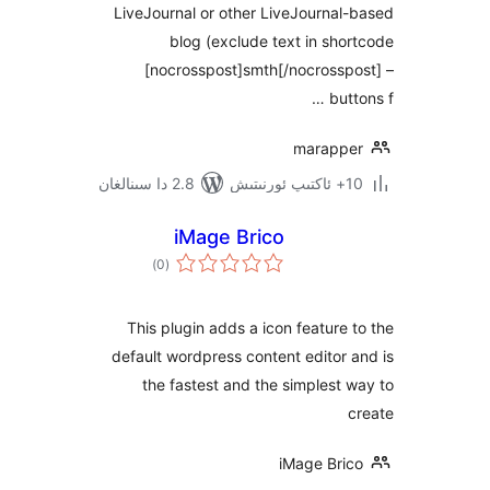
LiveJournal or other LiveJourn
blog (exclude text in s
[nocrosspost]smth[/nocross
bu
marap
2.8 دا سىنالغان
iMage Brico
ئومۇمىي
)
(0
دەرىجە
This plugin adds a icon featur
default wordpress content edito
the fastest and the simples
iMage Br