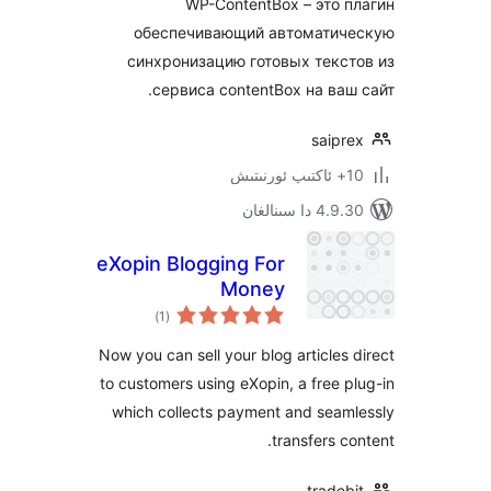
WP-ContentBox – это
обеспечивающий автомати
синхронизацию готовых тек
сервиса contentBox на ва
saip
 سىنالغان
eXopin Blogging For
Money
ئومۇمىي
)
(1
دەرىجە
Now you can sell your blog article
to customers using eXopin, a free
which collects payment and sea
transfers 
trad