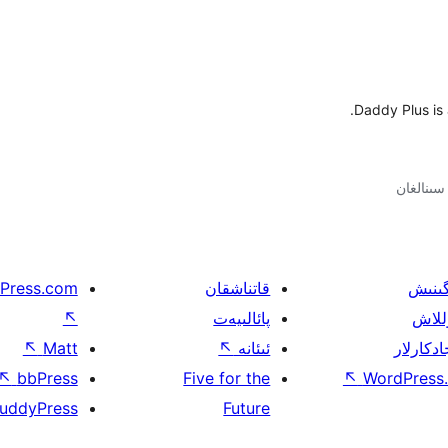
Daddy Plus is
گىنىش
قاتناشقان
Press.com
للاش
پائالىيەت
↖
ادكارلار
ئىئانە
↖
Matt
↖
↖
bbPress
Five for the
↖
WordPress.
uddyPress
Future