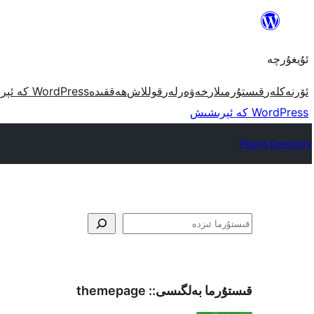
مەزمۇنغا
ئاتلاش
ئۇيغۇرچە
ئۆرنەكلەر
قىستۇرمىلار
خەۋەرلەر
قوللاش
ھەققىدە
WordPress كە ئېرىشىش
WordPress كە ئېرىشىش
Plugin Directory
ئىزدە
قىستۇرما بەلگىسى::
themepage