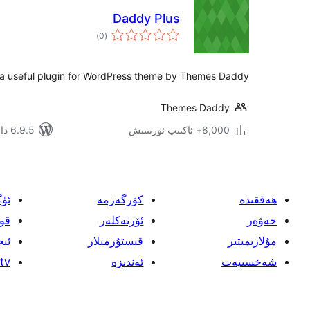
Daddy Plus
ئومۇمىي
)
(0
دەرىجە
 a useful plugin for WordPress theme by Themes Daddy.
Themes Daddy
8,000+ ئاكتىپ ئورنىتىش
6.9.5 دا سىنالغان
ھەققىدە
كۆرگەزمە
ئۈ
خەۋەر
ئۆرنەكلەر
قو
مۇلازىمىتىر
قىستۇرمىلار
ئىج
شەخسىيەت
ئەندىزە
tv