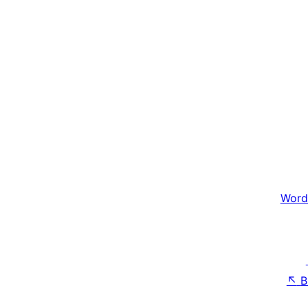
Word
↖
B