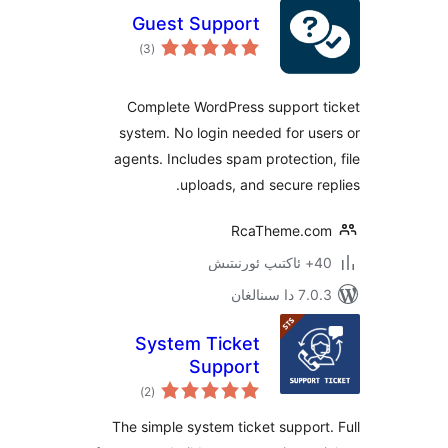
Guest Support
ئومۇمىي
)
(3
دەرىجە
Complete WordPress support
system. No login needed for 
agents. Includes spam protecti
uploads, and secure 
RcaTheme.
ىنالغان
System Ticket
Support
ئومۇمىي
)
(2
دەرىجە
The simple system ticket suppo