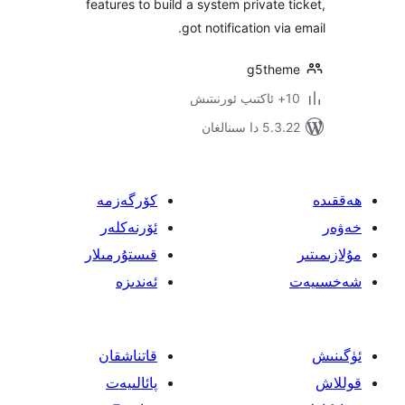
features to build a system private
got notification v
g5th
 سىنالغان
كۆرگەزمە
ئۆرنەكلەر
قىستۇرمىلار
ئەندىزە
قاتناشقان
پائالىيەت