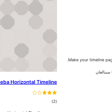
Make your timeline pag
eba Horizontal Timeline
ئومۇمىي
)
(2
دەرىجە