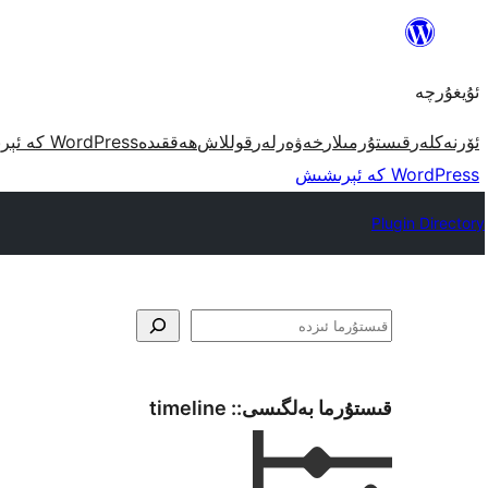
مەزمۇنغا
ئاتلاش
ئۇيغۇرچە
ئۆرنەكلەر
قىستۇرمىلار
خەۋەرلەر
قوللاش
ھەققىدە
WordPress كە ئېرىشىش
WordPress كە ئېرىشىش
Plugin Directory
ئىزدە
قىستۇرما بەلگىسى::
timeline