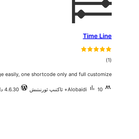
Time Line
ئومۇمىي
)
(1
دەرىجە
e easily, one shortcode only and full customize.
10+ ئاكتىپ ئورنىتىش
Alobaidi
4.6.30 دا سىنالغان