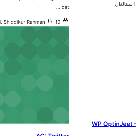
dat …
10+ ئاكتىپ ئورنىتىش
. Shiddikur Rahman
WP OptinJeet –