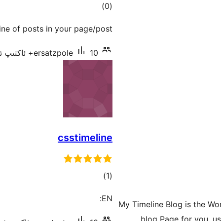
ئومۇمىي
)
(0
دەرىجە
ine of posts in your page/post.
10+ ئاكتىپ ئورنىتىش
ersatzpole
csstimeline
ئومۇمىي
)
(1
دەرىجە
EN:
My Timeline Blog is the Wo
blog Page for you, us