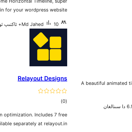
ome Horizontal Timeline, super
in for your wordpress website.
10+ ئاكتىپ ئورنىتىش
Md Jahed
Relayout Designs
A beautiful animated t
ئومۇمىي
)
(0
سىنالغان
دەرىجە
 optimization. Includes 7 free
able separately at relayout.in.