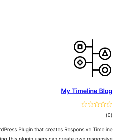
My Timeline Blog
ئومۇمىي
)
(0
دەرىجە
rdPress Plugin that creates Responsive Timeline
ing this plugin users can create own responsive