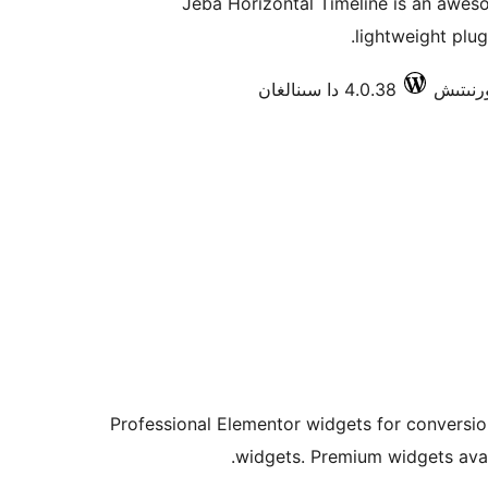
Jeba Horizontal Timeline is an awes
lightweight plug
4.0.38 دا سىنالغان
Professional Elementor widgets for conversion
widgets. Premium widgets avail