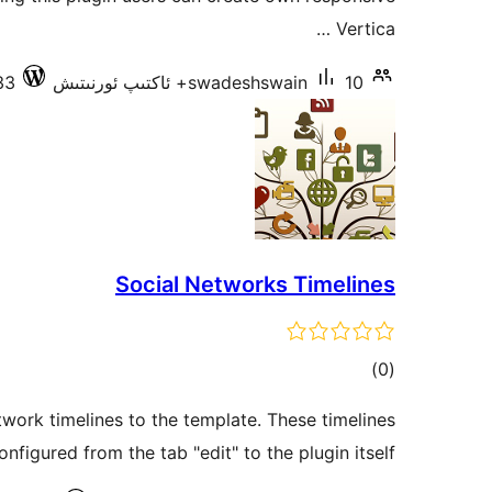
Vertica …
10+ ئاكتىپ ئورنىتىش
swadeshswain
4.7.33
Social Networks Timelines
ئومۇمىي
)
(0
دەرىجە
twork timelines to the template. These timelines
onfigured from the tab "edit" to the plugin itself.