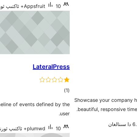
10+ ئاكتىپ ئورنىتىش
Appsfruit
LateralPress
ئومۇمىي
)
(1
دەرىجە
Showcase your company his
meline of events defined by the
beautiful, responsive time
user.
نالغان
10+ ئاكتىپ ئورنىتىش
plumwd