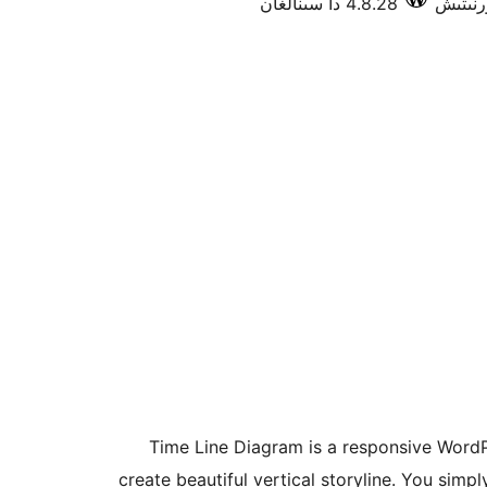
4.8.28 دا سىنالغان
Time Line Diagram is a responsive WordP
create beautiful vertical storyline. You simp