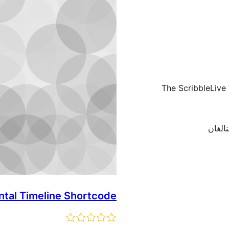
The ScribbleLive
ntal Timeline Shortcode