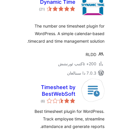
Dynamic Time
ئومۇمىي
)
(21
دەرىجە
The number one timesheet plu
WordPress. A simple calenda
timecard and time management so
R
ىتىش
ىنالغان
Timesheet by
BestWebSoft
ئومۇمىي
)
(6
دەرىجە
Best timesheet plugin for Wo
Track employee time, st
attendance and generate 