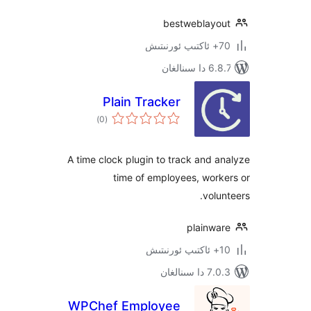
bestweblay
نالغان
Plain Tracker
ئومۇمىي
)
(0
دەرىجە
A time clock plugin to track and
time of employees, wo
vol
plainw
ىنالغان
WPChef Employee