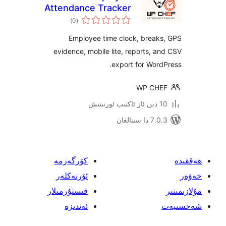
Attendance Tracker
ئومۇمىي
)
(0
دەرىجە
Employee time clock, brea
evidence, mobile lite, reports,
export for Wo
WP C
ىنالغان
كۆرگەزمە
ئۆرنەكلەر
قىستۇرمىلار
ئەندىزە