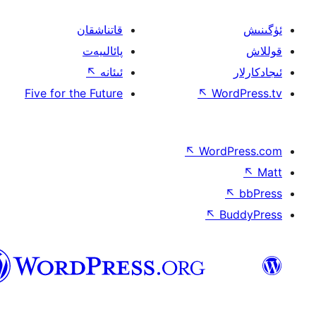
قاتناشقان
پائالىيەت
ئىئانە
↖
Five for the Future
↖
W
↖
Wor
↖
ئۇيغۇرچە