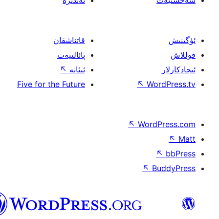
ئەندىزە
قاتناشقان
پائالىيەت
ئىئانە
↖
Five for the Future
↖
W
↖
Wor
↖
ئۇيغۇرچە