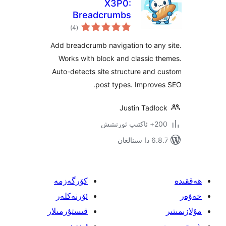
X3P0:
Breadcrumbs
ئومۇمىي
)
(4
دەرىجە
Add breadcrumb navigation to a
Works with block and classic
Auto-detects site structure an
post types. Impro
Justin Tadl
ىتىش
نالغان
كۆرگەزمە
ئۆرنەكلەر
قىستۇرمىلار