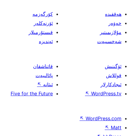
كۆرگەزمە
ئۆرنەكلەر
قىستۇرمىلار
ئەندىزە
قاتناشقان
پائالىيەت
ئىئانە
↖
Five for the Future
↖
W
↖
Wor