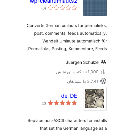
wp-cleanumlauts2
ئومۇمىي
)
(0
دەرىجە
Converts German umlauts for perm
post, comments, feeds automa
Wandelt Umlaute automati
Permalinks, Posting, Kommentare
Juergen Schu
پ ئورنىتىش
سىنالغان
de_DE
ئومۇمىي
)
(2
دەرىجە
Replace non-ASCII characters for 
that set the German langu