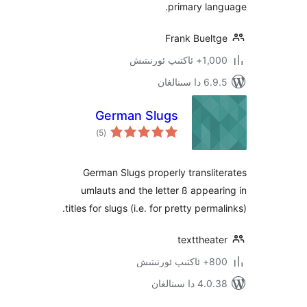
primary l
Frank Buel
پ ئورنىتىش
ىنالغان
German Slugs
ئومۇمىي
)
(5
دەرىجە
German Slugs properly transl
umlauts and the letter ß appe
titles for slugs (i.e. for pretty per
textthe
نىتىش
 سىنالغان