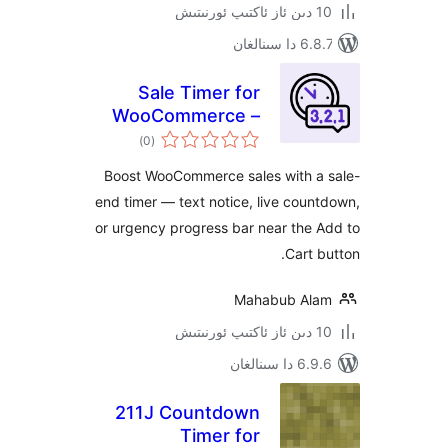
نالغان
Sale Timer for
WooCommerce –
ئومۇمىي
Saletix
)
(0
دەرىجە
Boost WooCommerce sales with 
end timer — text notice, live co
or urgency progress bar near th
Cart
Mahabub A
ىنالغان
211J Countdown
Timer for