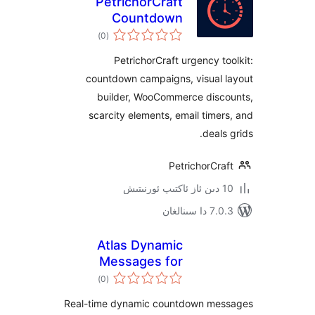
PetrichorCraft
Countdown
ئومۇمىي
Campaigns
)
(0
دەرىجە
PetrichorCraft urgency 
countdown campaigns, visual
builder, WooCommerce dis
scarcity elements, email tim
deal
PetrichorC
ىنالغان
Atlas Dynamic
Messages for
ئومۇمىي
WooCommerce
)
(0
دەرىجە
Real-time dynamic countdown m