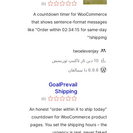
ئومۇمىي
WooCommerce
)
(0
دەرىجە
A countdown timer for WooC
that shows sentence-format m
like "Order within 02:34:15 for 
s
twoeleven
ىنالغان
GoalPrevail
Shipping
ئومۇمىي
Countdown Timer
)
(0
دەرىجە
An honest "order within X to shi
countdown for WooCommerce 
pages. You set the shipping hou
urgency is real, neve