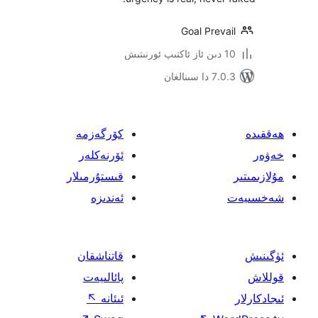
Goal Pre
ىنالغان
كۆرگەزمە
ئۆرنەكلەر
قىستۇرمىلار
ئەندىزە
قاتناشقان
پائالىيەت
ئىئانە
↖