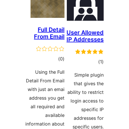
Full Detail
User Al
From Email
IP Addr
ئومۇمىي
)
(0
ىي
دەرىجە
ە
Using the Full
Simple
Detail From Email
that gi
with just an emai
ability to 
address you get
login ac
all required and
spec
available
address
information about
specific