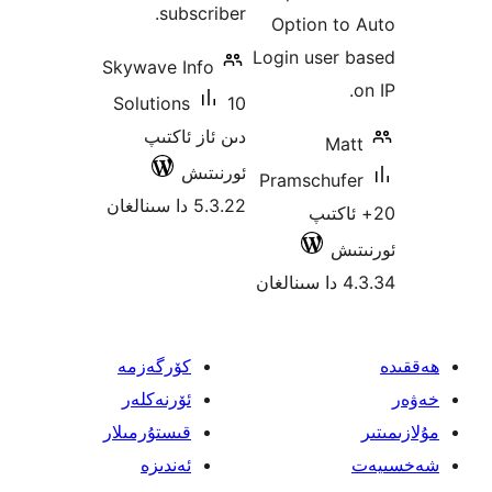
subscriber.
Option t
Login user
Skywave Info
Solutions
10
دىن ئاز ئاكتىپ
M
ئورنىتىش
Pramschu
5.3.22 دا سىنالغان
اكتىپ
ش
كۆرگەزمە
ئۆرنەكلەر
قىستۇرمىلار
ئەندىزە