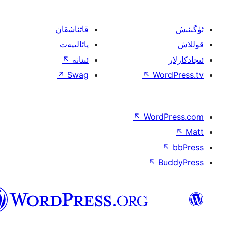
قاتناشقان
پائالىيەت
ئىئانە
↖
↗
Swag
↖
W
↖
Wor
↖
ئۇيغۇرچە