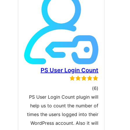
PS User Login Co
مۇمىي
رىجە
PS User Login Count plugin 
help us to count the numbe
times the users logged into t
WordPress account. Also it 