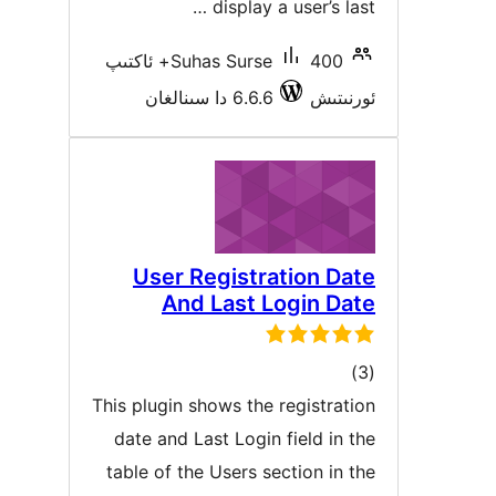
display a user’s l
Suhas Surse
400+ ئاكتىپ
ىتىش
6.6.6 دا سىنالغان
User Registration D
And Last Login D
مۇمىي
رىجە
This plugin shows the registra
date and Last Login field in
table of the Users section in