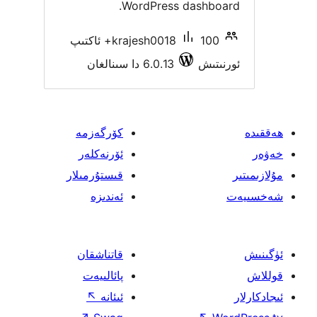
WordPress dashbo
krajesh0018
100+ ئاكتىپ
ىتىش
6.0.13 دا سىنالغان
كۆرگەزمە
ئۆرنەكلەر
قىستۇرمىلار
ئەندىزە
قاتناشقان
پائالىيەت
ئىئانە
↖