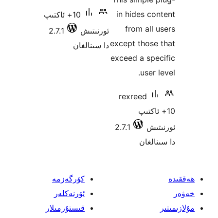
in hides 
10+ ئاكتىپ
from al
ئورنىتىش
2.7.1
except tho
دا سىنالغان
exceed a s
use
rexreed
كتىپ
ش
2.7.1
غان
كۆرگەزمە
ئۆرنەكلەر
قىستۇرمىلار