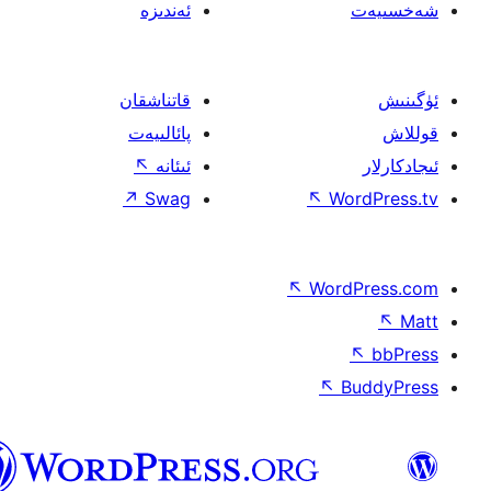
ئەندىزە
قاتناشقان
پائالىيەت
ئىئانە
↖
↗
Swag
↖
W
↖
Wor
↖
ئۇيغۇرچە