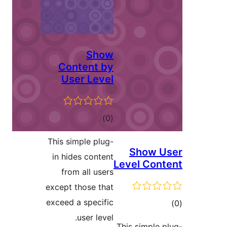
Show
Content by
User Level
ئومۇمىي
)
(0
دەرىجە
This simple plug-
Show
in hides content
Level Co
from all users
except those that
exceed a specific
ىي
user level.
ە
This simpl