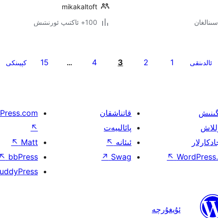
mikakaltoft
100+ ئاكتىپ ئورنىتىش
15
4
3
2
1
ئالدىنقى
…
كېيىنكى
گىنىش
قاتناشقان
Press.com
للاش
پائالىيەت
↖
ادكارلار
ئىئانە
↖
Matt
↖
↖
bbPress
↗
Swag
↖
WordPress.
uddyPress
ئۇيغۇرچە