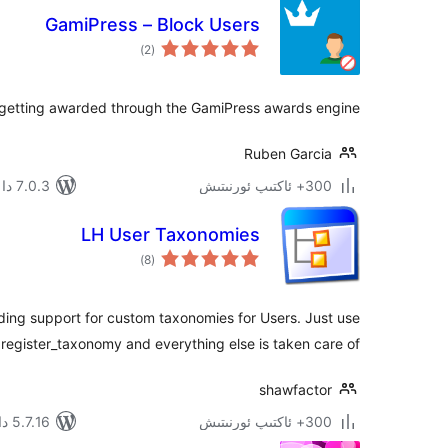
GamiPress – Block Users
ئومۇمىي
)
(2
دەرىجە
m getting awarded through the GamiPress awards engine
Ruben Garcia
300+ ئاكتىپ ئورنىتىش
7.0.3 دا سىنالغان
LH User Taxonomies
ئومۇمىي
)
(8
دەرىجە
ding support for custom taxonomies for Users. Just use
register_taxonomy and everything else is taken care of.
shawfactor
300+ ئاكتىپ ئورنىتىش
5.7.16 دا سىنالغان