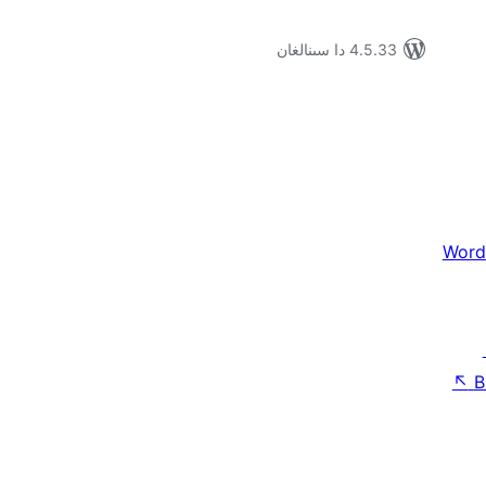
4.5.33 دا سىنالغان
Word
↖
B