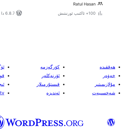
Ratul Hasan
100+ ئاكتىپ ئورنىتىش
6.8.7 دا سىنالغان
يازمىنى
بەتكە
ئايرىش
ھەققىدە
كۆرگەزمە
ئۈ
خەۋەر
ئۆرنەكلەر
قو
مۇلازىمىتىر
قىستۇرمىلار
ئىج
شەخسىيەت
ئەندىزە
tv