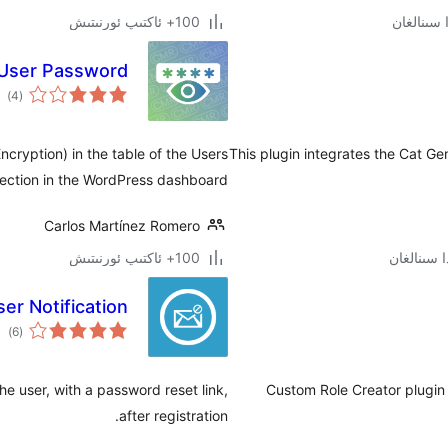
100+ ئاكتىپ ئورنىتىش
User Password
ئوم
)
(4
دەر
cryption) in the table of the Users
This plugin integrates the Cat G
ection in the WordPress dashboard.
Carlos Martínez Romero
100+ ئاكتىپ ئورنىتىش
er Notification
ئوم
)
(6
دەر
the user, with a password reset link,
Custom Role Creator plugin 
after registration.