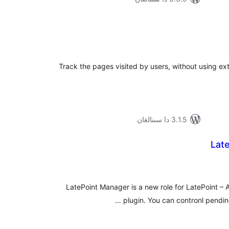
ۇمىي
ىجە
Track the pages visited by users, without using ext
3.1.5 دا سىنالغان
Lat
ۇمىي
ىجە
LatePoint Manager is a new role for LatePoint –
plugin. You can contronl pendin