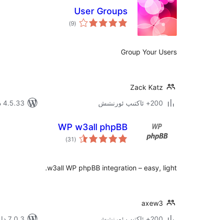
User Groups
ئومۇمىي
)
(9
دەرىجە
Group Your Users
Zack Katz
200+ ئاكتىپ ئورنىتىش
4.5.33 دا سىنالغان
WP w3all phpBB
ئومۇمىي
)
(31
دەرىجە
w3all WP phpBB integration – easy, light.
axew3
200+ ئاكتىپ ئورنىتىش
7.0.3 دا سىنالغان