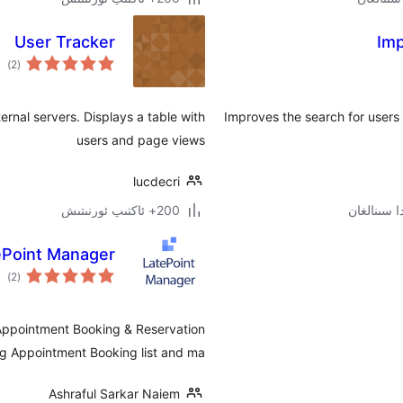
User Tracker
Imp
ئوم
)
(2
دەر
ernal servers. Displays a table with
Improves the search for users i
users and page views
lucdecri
200+ ئاكتىپ ئورنىتىش
ePoint Manager
ئوم
)
(2
دەر
 Appointment Booking & Reservation
g Appointment Booking list and ma …
Ashraful Sarkar Naiem