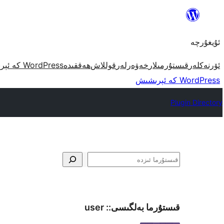
مەزمۇنغا
ئاتلاش
ئۇيغۇرچە
ئۆرنەكلەر
قىستۇرمىلار
خەۋەرلەر
قوللاش
ھەققىدە
WordPress كە ئېرىشىش
WordPress كە ئېرىشىش
Plugin Directory
ئىزدە
قىستۇرما بەلگىسى::
user