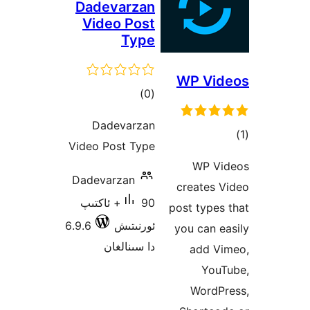
Dadevarzan
Video Post
Type
WP V
ئومۇمىي
)
(0
دەرىجە
Dadevarzan
ىي
Video Post Type
ە
WP 
Dadevarzan
creates
90+ ئاكتىپ
post typ
ئورنىتىش
6.9.6
you can
دا سىنالغان
add 
Yo
Word