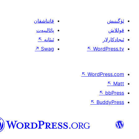
قاتناشقان
پائالىيەت
ئىئانە
↖
↗
Swag
↖
W
↖
Wor
↖
ئۇيغۇرچە