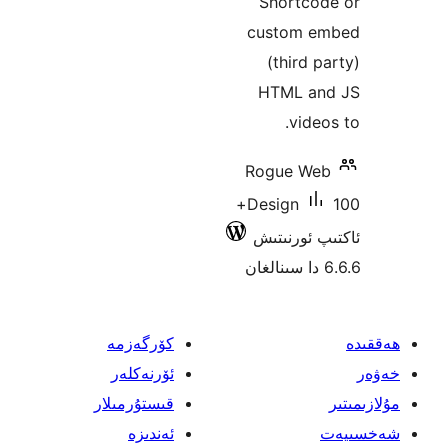
Shortc
custom
(third
HTML 
vid
Rogue W
100+
Design
ئورنىتىش
كۆرگەزمە
ئۆرنەكلەر
قىستۇرمىلار
ئەندىزە