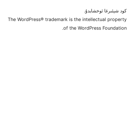
ۇ.
The WordPress® trademark is the inte
of the Word