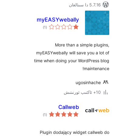
سىنالغان
myEASYwebally
ئومۇمىي
)
(1
دەرىجە
More than a simple 
myEASYwebally will save you 
time when doing your WordPre
maint
ugosinha
Callweb
ئومۇمىي
)
(1
دەرىجە
Plugin dodający widget cal