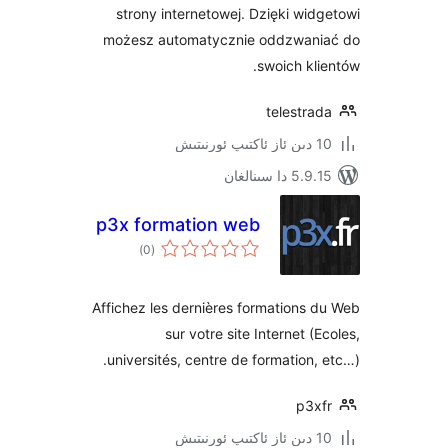
strony internetowej. Dzięki w
możesz automatycznie oddzwa
swoich k
telest
 سىنالغان
p3x formation web
ئومۇمىي
)
(0
دەرىجە
Affichez les dernières formation
sur votre site Internet 
universités, centre de formation
p3