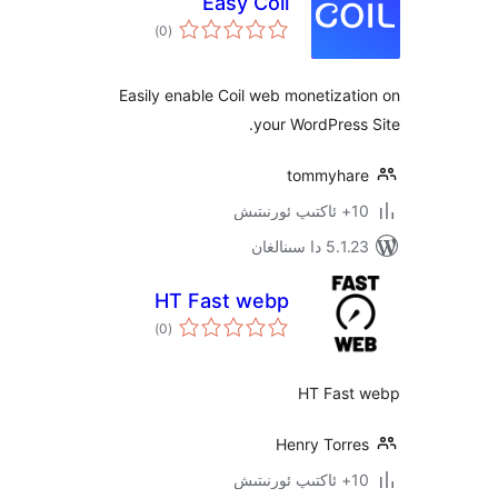
Easy Coil
ئومۇمىي
)
(0
دەرىجە
Easily enable Coil web monetiz
your WordPre
tommyh
سىنالغان
HT Fast webp
ئومۇمىي
)
(0
دەرىجە
HT Fa
Henry Tor