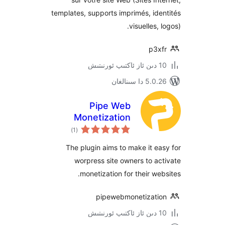
templates, supports imprimés, i
visuelles
p3
 سىنالغان
Pipe Web
Monetization
ئومۇمىي
)
(1
دەرىجە
The plugin aims to make it 
worpress site owners to 
monetization for their w
pipewebmonetizat