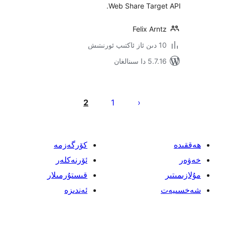
Web Share Targ
Felix A
سىنالغان
نى
2
1
ش
كۆرگەزمە
ئۆرنەكلەر
قىستۇرمىلار
ئەندىزە