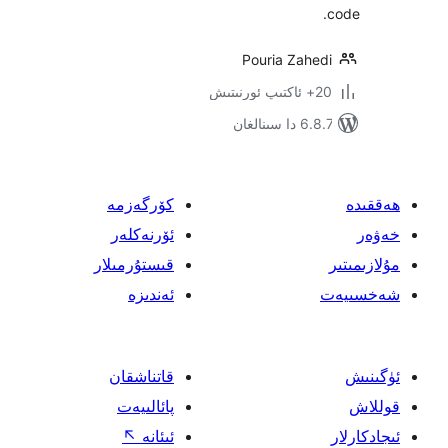
Pouria Zah
نالغان
كۆرگەزمە
ئۆرنەكلەر
قىستۇرمىلار
ئەندىزە
قاتناشقان
پائالىيەت
ئىئانە
↖