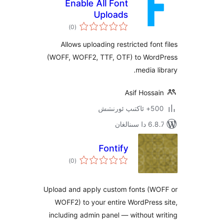
Enable All Font
Uploads
ئومۇمىي
)
(0
دەرىجە
Allows uploading restricted fo
(WOFF, WOFF2, TTF, OTF) to Wo
media 
Asif Hos
نىتىش
نالغان
Fontify
ئومۇمىي
)
(0
دەرىجە
Upload and apply custom fonts (
WOFF2) to your entire WordPre
including admin panel — without