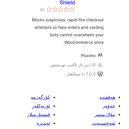
Shield
ئومۇمىي
)
(0
دەرىجە
Blocks suspicious, rapid-fire 
attempts so fake orders and 
bots cannot overwhe
WooCommerce
Plux
ىنالغان
كۆرگەزمە
ئۆرنەكلەر
قىستۇرمىلار
ئەندىزە