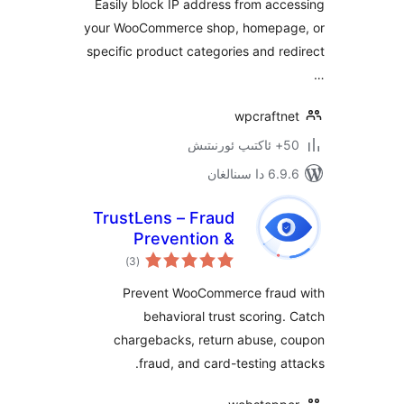
Easily block IP address from a
your WooCommerce shop, homep
specific product categories and 
wpcraft
ىنالغان
TrustLens – Fraud
Prevention &
ئومۇمىي
Chargeback
)
(3
دەرىجە
Defense for
Prevent WooCommerce fra
WooCommerce
behavioral trust scorin
chargebacks, return abuse,
fraud, and card-testing 