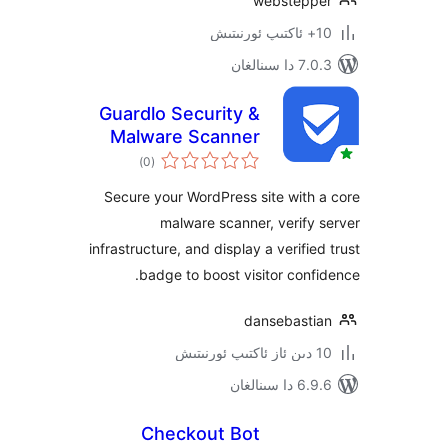
webstep
ىنالغان
Guardlo Security &
Malware Scanner
ئومۇمىي
with Trust Badge
)
(0
دەرىجە
Secure your WordPress site wit
malware scanner, verif
infrastructure, and display a verifi
badge to boost visitor con
dansebast
ىنالغان
Checkout Bot