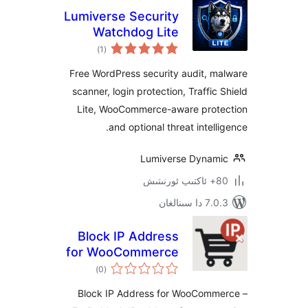
Lumiverse Security
Watchdog Lite
ئومۇمىي
)
(1
دەرىجە
Free WordPress security audit,
scanner, login protection, Traffi
Lite, WooCommerce-aware pro
and optional threat intel
Lumiverse Dyna
ىنالغان
Block IP Address
for WooCommerce
ئومۇمىي
)
(0
دەرىجە
Block IP Address for WooCom