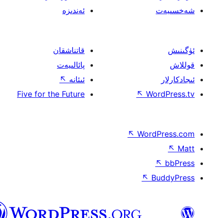
ئەندىزە
قاتناشقان
پائالىيەت
ئىئانە
↖
Five for the Future
↖
W
↖
Wor
↖
ئۇيغۇرچە