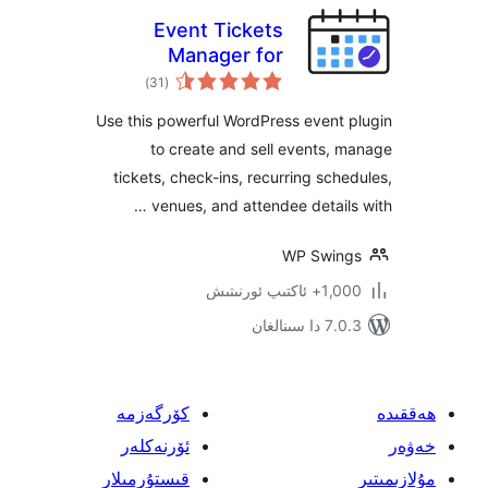
Event Tickets
Manager for
ئومۇمىي
WooCommerce
)
(31
دەرىجە
Use this powerful WordPress even
to create and sell events
tickets, check-ins, recurring sc
venues, and attendee detail
WP Swi
پ ئورنىتىش
ىنالغان
كۆرگەزمە
ئۆرنەكلەر
قىستۇرمىلار