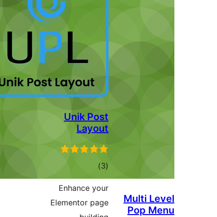
Unik Post
Layout
ئومۇمىي
)
(3
دەرىجە
Enhance your
Multi
Elementor page
Pop 