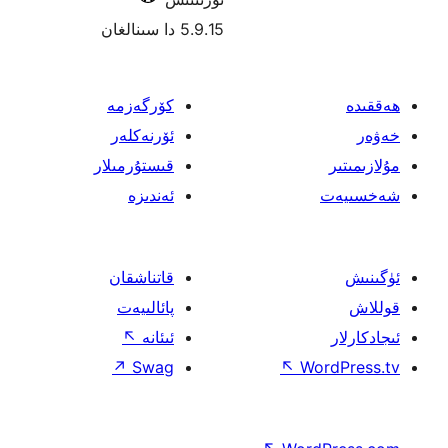
5.9.15 دا سىنالغان
كۆرگەزمە
ئۆرنەكلەر
قىستۇرمىلار
ئەندىزە
قاتناشقان
پائالىيەت
ئىئانە
↖
↗
Swag
↖
W