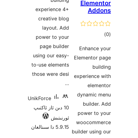
building
Elem
experience 4+
Ad
creative blog
layout. Add
ىي
power to your
ە
page builder
Enhanc
using our easy-
Elemento
to-use elements
b
those were desi
experienc
…
ele
dynami
UnikForce
build
10 دىن ئاز ئاكتىپ
power t
ئورنىتىش
woocom
5.9.15 دا سىنالغان
builder us