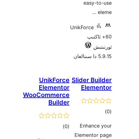
easy-
UnikForce
اكتىپ
ش
UnikForce
Slider B
Elementor
Elem
WooCommerce
Builder
ىي
ە
Enhanc
ئومۇمىي
)
(0
Elemento
دەرىجە