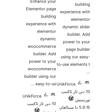
Enhance your
b
Elementor page
experienc
building
ele
experience with
dynamic
elementor
build
dynamic
power t
woocommerce
page 
builder. Add
using ou
power to your
to-use ele
woocommerce
builder using our
easy-to-us …
UnikForce
 ئاز ئاكتىپ
UnikForce
ش
10 دىن ئاز ئاكتىپ
ئورنىتىش