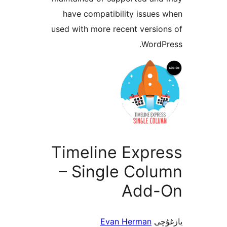
have compatibility issu
used with more recent vers
Word
Timeline Expr
– Single Col
Add
ى
Evan Herman