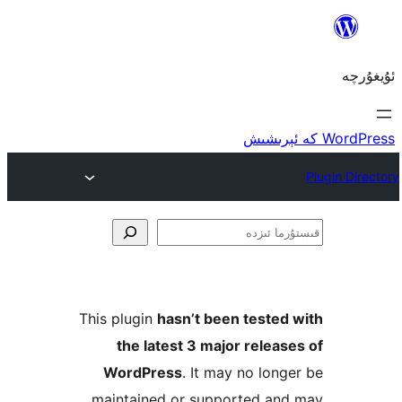
ا
This plugin
hasn’t been teste
the latest 3 major rele
WordPress
. It may no lo
maintained or supported a