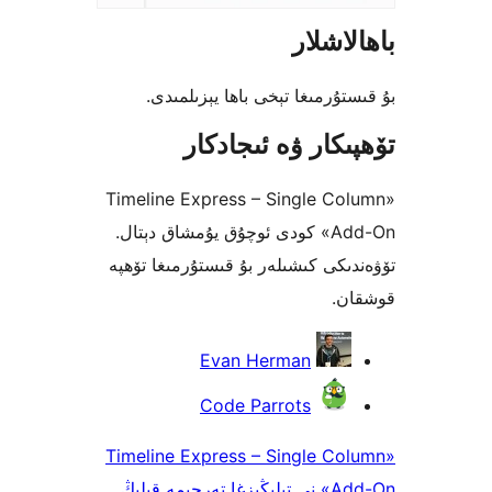
شلار
رمىغا تېخى باھا يېزىلمىدى.
كار ۋە ئىجادكار
«Timeline Express – Single 
Add-On» كودى ئوچۇق يۇمشاق دېتال.
كى كىشىلەر بۇ قىستۇرمىغا تۆھپە
.
Evan Herman
Code Parrots
«Timeline Express – Single 
 قىلىڭ