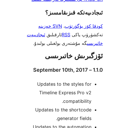
يەتكە قىزىقامسىز؟
ۆز يۈگۈرتۈپ
،
SVN خەزىنە
ۈپ ياكى
RSS
ئارقىلىق
ئىجادىيەت
ى
گە مۇشتەرى بولغىلى بولىدۇ.
رىش خاتىرىسى
Updates to the styles f
Timeline Express Pro 
compatibilit
Updates to the shortcod
generator field
Updates to the automatio