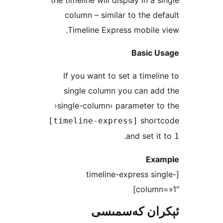
the timeline will display in a
column – similar to the 
Timeline Express mobil
Basic
If you want to set a time
single column you can a
›single-column‹ parameter
sho
[timeline-express]
.
and set
E
[timeline-express s
colu
ان كەسمىسى