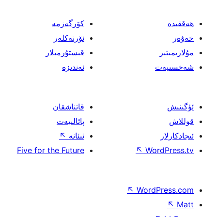
كۆرگەزمە
ئۆرنەكلەر
قىستۇرمىلار
ئەندىزە
قاتناشقان
پائالىيەت
ئىئانە
↖
Five for the Future
↖
W
↖
Wor