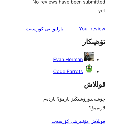
No reviews have been sub
ئىنكاس
Your 
بارلىق
نى كۆرسەت
كار
Evan Herman
Code Parrots
اش
رۈشىڭىز بارمۇ؟ ياردەم
؟
 مۇنبىرىنى كۆرسەت