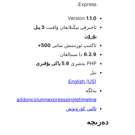
Expres
Version
1.1
خىرقى يېڭىلانغان ۋاقىت
3 يىل
ۇرۇن
كتىپ ئورنىتىش سانى
500+
6.2.
دا سىنالغان
 نەشرى
5.6 ياكى يۇقىرى
ل
English (U
لگە
addon
column
express
single
timeli
لىي كۆرۈنۈش
جە