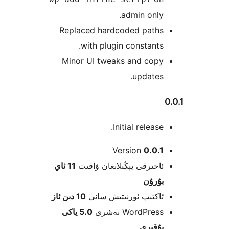
admin onl
Replaced hardcoded path
with plugin constant
Minor UI tweaks and cop
update
Initial releas
Version
0.0
خىرقى يېڭىلانغان ۋاقىت
11 ئاي
ۇرۇن
كتىپ ئورنىتىش سانى
10 دىن ئاز
WordPre نەشرى
5.0 ياكى
قىرى