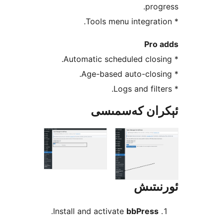
pr
Pr
ان كەسمىسى
تىش
.
Install and activate
bbPres