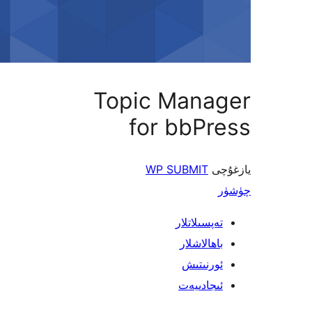
Topic Mana
for bbP
ى
WP SUBMIT
پسىلاتلار
ھالاشلار
رنىتىش
جادىيەت