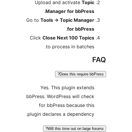
Upload and activate
Topi
.
Manager for bbPres
Go to
Tools
→
Topic Manage
.
for bbPres
Click
Close Next 100 Topic
to process in batche
Does this require b
Yes. This plugin exten
bbPress. WordPress will che
for bbPress because th
plugin declares a dependenc
Will this time out on large