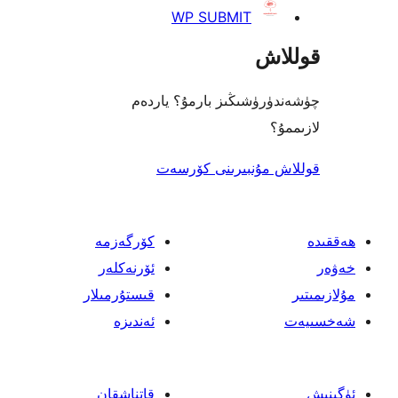
WP SUBMIT
اش
رۈشىڭىز بارمۇ؟ ياردەم
؟
 مۇنبىرىنى كۆرسەت
كۆرگەزمە
ئۆرنەكلەر
قىستۇرمىلار
ئەندىزە
قاتناشقان