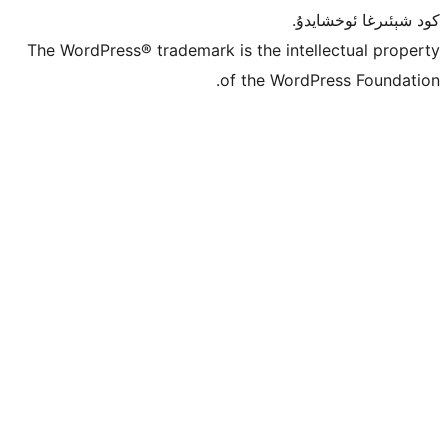
ۇ.
The WordPress® trademark is the inte
of the Word