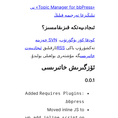
«Topic Manager for bbPress» نى
ا تەرجىمە قىلىڭ
يەتكە قىزىقامسىز؟
ۆز يۈگۈرتۈپ
،
SVN خەزىنە
ۈپ ياكى
RSS
ئارقىلىق
ئىجادىيەت
ى
گە مۇشتەرى بولغىلى بولىدۇ.
رىش خاتىرىسى
Added
Requires Plugins
.
bbpres
Moved inline JS 
o
wp_add_inline_script