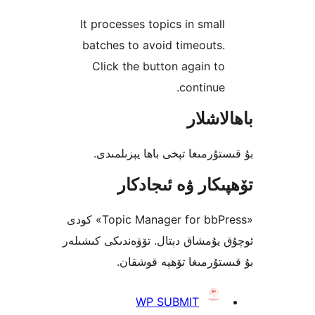
It processes topics in sma
batches to avoid timeout
Click the button again 
continu
شلار
رمىغا تېخى باھا يېزىلمىدى.
كار ۋە ئىجادكار
«Topic Manager for bbPress» كودى
ۇمشاق دېتال. تۆۋەندىكى كىشىلەر
ۇرمىغا تۆھپە قوشقان.
WP SUBMIT