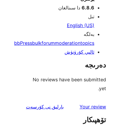
6.8.
دا سىنالغان
ل
English (U
لگە
bbPress
bulk
forum
moderation
topi
لىي كۆرۈنۈش
جە
No reviews have been sub
ئىنكاس
Your 
بارلىق
نى كۆرسەت
كار