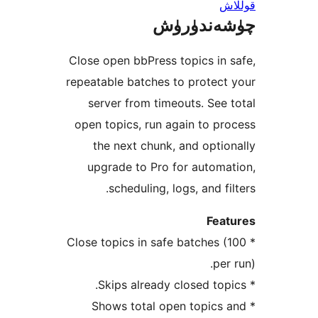
ندۈرۈش
Close open bbPress topics i
repeatable batches to prote
server from timeouts. Se
open topics, run again to 
the next chunk, and opt
upgrade to Pro for auto
scheduling, logs, and f
Fe
* Close topics in safe batches
p
* Shows total open topic