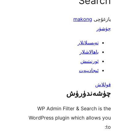
Sea
ى
makong
پسىلاتلار
ھالاشلار
رنىتىش
جادىيەت
ندۈرۈش
WP Admin Filter & Search
WordPress plugin which allo