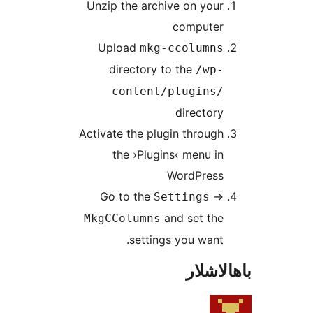
Unzip the archive on yo
compute
Upload
mkg-ccolumn
directory to the
/wp
content/plugins
directo
Activate the plugin throu
the ›Plugins‹ menu 
WordPres
Go to the
-
Settings
and set th
MkgCColumns
settings you wan
شلار