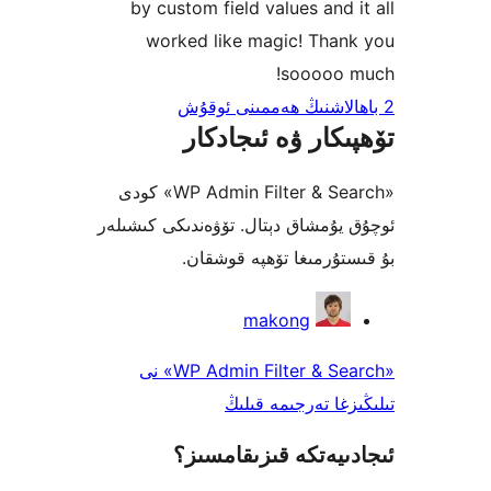
by custom field values and
worked like magic! Tha
sooooo
كار ۋە ئىجادكار
«WP Admin Filter & Search» كودى
ۇمشاق دېتال. تۆۋەندىكى كىشىلەر
ۇرمىغا تۆھپە قوشقان.
makong
«WP Admin Filter & Search» نى
ا تەرجىمە قىلىڭ
يەتكە قىزىقامسىز؟