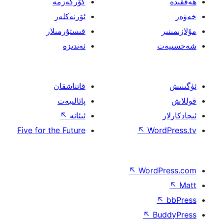
كۆرگەزمە
ئۆرنەكلەر
قىستۇرمىلار
ئەندىزە
قاتناشقان
پائالىيەت
ئىئانە
↖
Five for the Future
↖
W
↖
Wor
↖