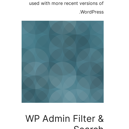
used with more recent vers
Word
WP Admin Filte