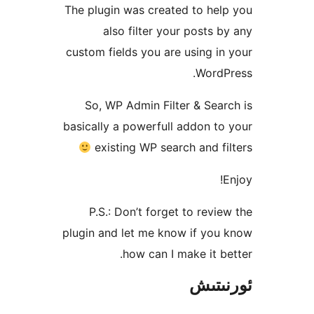
The plugin was created to h
also filter your posts
custom fields you are using 
Word
So, WP Admin Filter & Se
basically a powerfull addon 
existing WP search and 
P.S.: Don’t forget to rev
plugin and let me know if y
how can I make it 
تىش