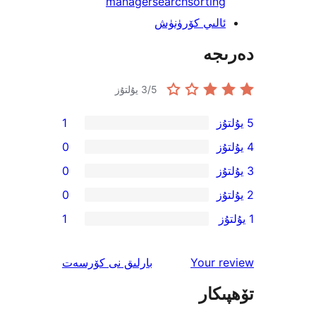
manager
search
sorti
لىي كۆرۈنۈش
جە
/5 يۇلتۇز
3
1
0
0
0
1
ئىنكاس
Your 
بارلىق
نى كۆرسەت
كار