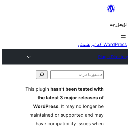
ا
This plugin
hasn’t been teste
the latest 3 major rele
WordPress
. It may no lo
maintained or supported a
have compatibility issu