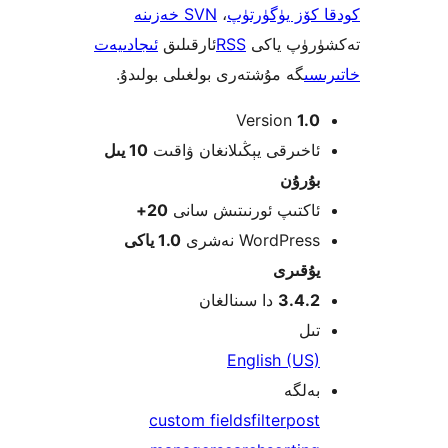
ۆز يۈگۈرتۈپ
،
SVN خەزىنە
ۈپ ياكى
RSS
ئارقىلىق
ئىجادىيەت
ى
گە مۇشتەرى بولغىلى بولىدۇ.
Version
1
خىرقى يېڭىلانغان ۋاقىت
10 يىل
ۇرۇن
كتىپ ئورنىتىش سانى
20+
WordPre نەشرى
1.0 ياكى
قىرى
3.4.
دا سىنالغان
ل
English (U
لگە
custom fields
filter
pos