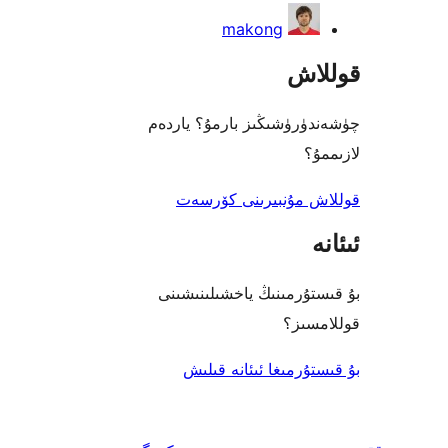
makong
اش
رۈشىڭىز بارمۇ؟ ياردەم
؟
 مۇنبىرىنى كۆرسەت
ۇرمىنىڭ ياخشىلىنىشىنى
ىز؟
رمىغا ئىئانە قىلىش