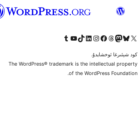
ئۇيغۇرچە
The