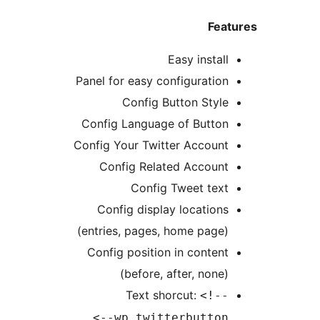
Fe
Easy insta
Panel for easy configurati
Config Button Sty
Config Language of Butto
Config Your Twitter Accoun
Config Related Accoun
Config Tweet tex
Config display locatio
(entries, pages, home pag
Config position in conte
(before, after, non
Text shorcut:
<!-
wp_twitterbutton--