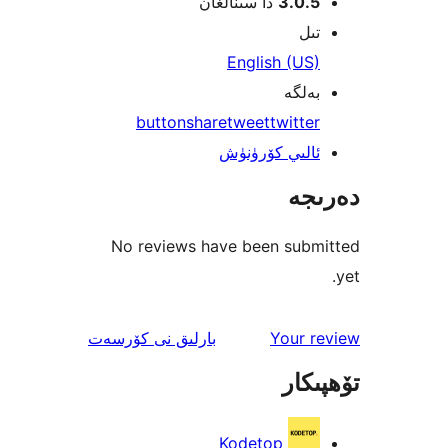
3.0.
دا سىنالغان
ل
English (U
لگە
button
share
tweet
twitt
لىي كۆرۈنۈش
جە
No reviews have been sub
ئىنكاس
Your 
بارلىق
نى كۆرسەت
كار
Kodetop