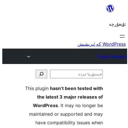
ا
This plugin
hasn’t been teste
the latest 3 major rele
WordPress
. It may no lo
maintained or supported a
have compatibility issu