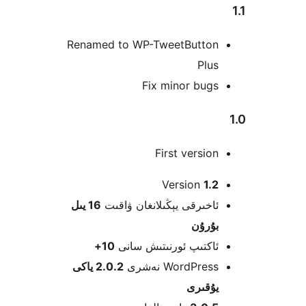
Renamed to WP-TweetButto
Pl
Fix minor bug
First versi
Version
1
خىرقى يېڭىلانغان ۋاقىت
16 يىل
ۇرۇن
كتىپ ئورنىتىش سانى
10+
WordPre نەشرى
2.0.2 ياكى
قىرى