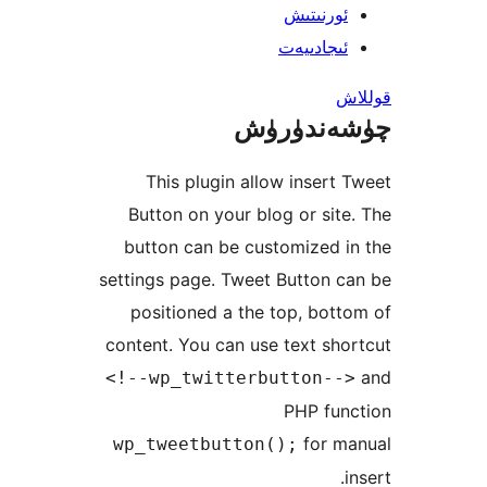
رنىتىش
جادىيەت
ندۈرۈش
This plugin allow inser
Button on your blog or si
button can be customized
settings page. Tweet Button
positioned a the top, bo
content. You can use text s
<!--wp_twitterbutton-
PHP fu
for 
wp_tweetbutton();