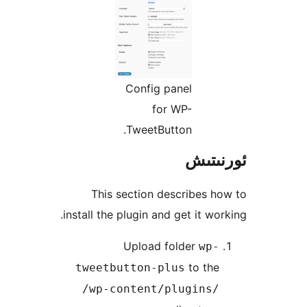
Config panel
for WP-
TweetButton.
تىش
This section describes
install the plugin and get it w
Upload folder
wp
to th
tweetbutton-plus
/wp-content/plugins