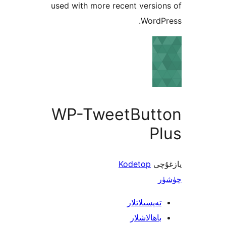
used with more recent vers
Word
WP-TweetBut
P
ى
Kodetop
پسىلاتلار
ھالاشلار