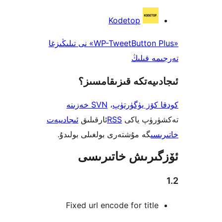
Kodetop
«WP-TweetButton Plus» نى تىلىڭىزغا
 قىلىڭ
يەتكە قىزىقامسىز؟
ۆز يۈگۈرتۈپ
،
SVN خەزىنە
ۈپ ياكى
RSS
ئارقىلىق
ئىجادىيەت
ى
گە مۇشتەرى بولغىلى بولىدۇ.
رىش خاتىرىسى
Fixed url encode for tit