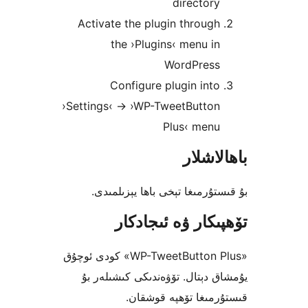
directo
Activate the plugin throu
the ›Plugins‹ menu 
WordPres
Configure plugin in
›Settings‹ -> ›WP-TweetButt
Plus‹ men
شلار
رمىغا تېخى باھا يېزىلمىدى.
كار ۋە ئىجادكار
«WP-TweetButton Plus» كودى ئوچۇق
دېتال. تۆۋەندىكى كىشىلەر بۇ
ىغا تۆھپە قوشقان.