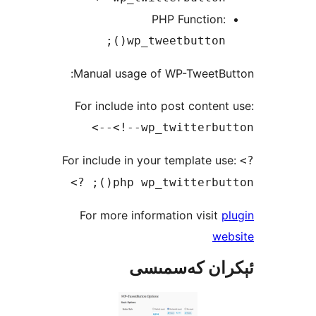
PHP Function
wp_tweetbutton()
Manual usage of WP-TweetB
For include into post conte
<!--wp_twitterbut
For include in your template 
php wp_twitterbutto
For more information visi
w
ان كەسمىسى