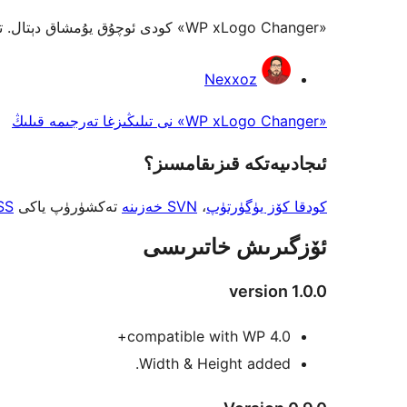
«WP xLogo Changer» كودى ئوچۇق يۇمشاق دېتال. تۆۋەندىكى كىشىلەر بۇ قىستۇرمىغا تۆھپە قوشقان.
تۆھپىكار
Nexxoz
«WP xLogo Changer» نى تىلىڭىزغا تەرجىمە قىلىڭ
ئىجادىيەتكە قىزىقامسىز؟
كودقا كۆز يۈگۈرتۈپ
،
SVN خەزىنە
تەكشۈرۈپ ياكى
SS
ئۆزگىرىش خاتىرىسى
version 1.0.0
compatible with WP 4.0+
Width & Height added.