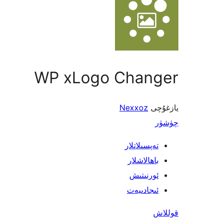
WP xLogo Changer
يازغۇچى
Nexxoz
چۈشۈر
تەپسىلاتلار
باھالاشلار
ئورنىتىش
ئىجادىيەت
قوللاش