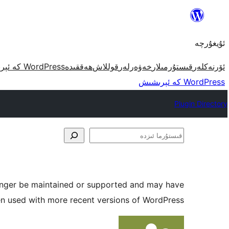
مەزمۇنغا
ئاتلاش
ئۇيغۇرچە
ئۆرنەكلەر
قىستۇرمىلار
خەۋەرلەر
قوللاش
ھەققىدە
WordPress كە ئېرىشىش
WordPress كە ئېرىشىش
Plugin Directory
قىستۇرما
ئىزدە
longer be maintained or supported and may have
en used with more recent versions of WordPress.