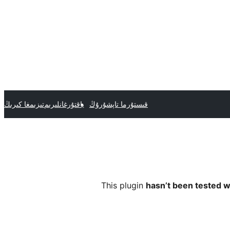
قىستۇرما تاپشۇرۇڭ
ياقتۇرغانلىرىم
تىزىمغا كىرىڭ
This plugin
hasn’t been tested w