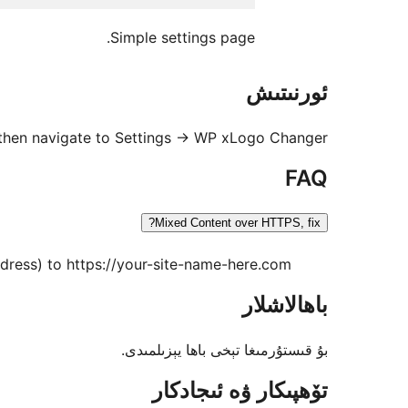
Simple settings page.
ئورنىتىش
then navigate to Settings -> WP xLogo Changer.
FAQ
Mixed Content over HTTPS, fix?
adress) to https://your-site-name-here.com
باھالاشلار
بۇ قىستۇرمىغا تېخى باھا يېزىلمىدى.
تۆھپىكار ۋە ئىجادكار