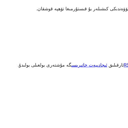
R
ئارقىلىق
ئىجادىيەت خاتىرىسى
گە مۇشتەرى بولغىلى بولىدۇ.