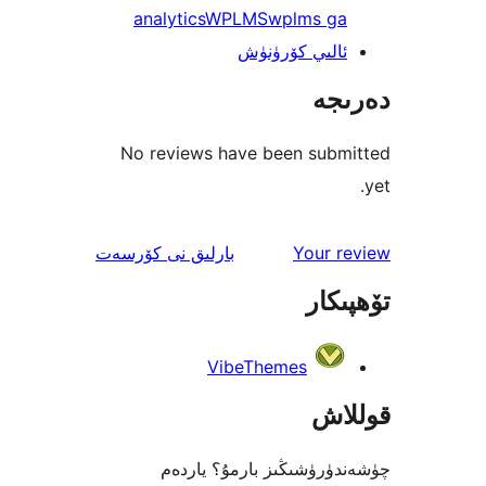
analytics
WPLMS
wplms g
لىي كۆرۈنۈش
جە
No reviews have been sub
ئىنكاس
Your 
بارلىق
نى كۆرسەت
كار
VibeThemes
اش
رۈشىڭىز بارمۇ؟ ياردەم