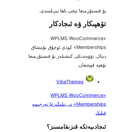
رمىغا تېخى باھا يېزىلمىدى.
كار ۋە ئىجادكار
«WPLMS WooComm
Memberships» كودى ئوچۇق يۇمشاق
تۆۋەندىكى كىشىلەر بۇ قىستۇرمىغا
وشقان.
VibeThemes
«WPLMS WooComm
Memberships» نى تىلىڭىزغا تەرجىمە
يەتكە قىزىقامسىز؟