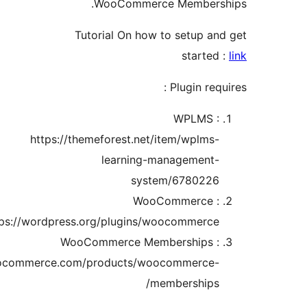
WooCommerce Member
Tutorial On how to setup 
starte
Plugin re
WPLMS 
https://themeforest.net/item/wplm
learning-management
system/678022
WooCommerce 
https://wordpress.org/plugins/woocommerce
WooCommerce Memberships 
https://woocommerce.com/products/woocommerce
memberships