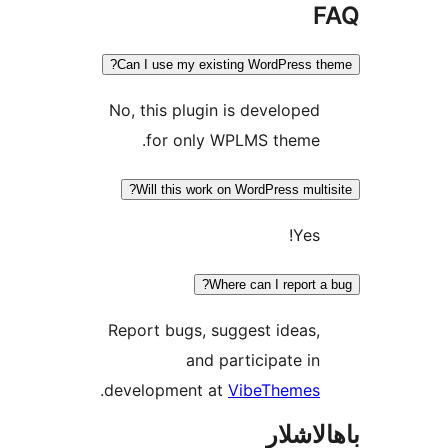
Can I use my existing WordPress
No, this plugin is develop
for only WPLMS theme
Will this work on WordPress mu
Ye
Where can I report
Report bugs, suggest idea
and participate 
.
development at
VibeTheme
شلار