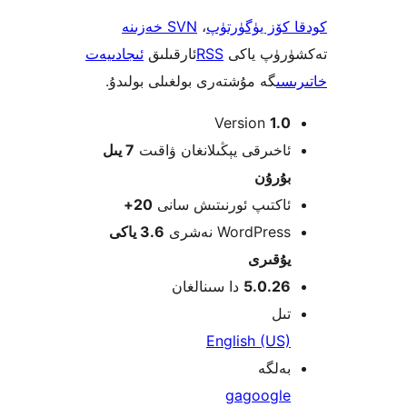
ۆز يۈگۈرتۈپ
،
SVN خەزىنە
ۈپ ياكى
RSS
ئارقىلىق
ئىجادىيەت
ى
گە مۇشتەرى بولغىلى بولىدۇ.
Version
1
خىرقى يېڭىلانغان ۋاقىت
7 يىل
ۇرۇن
كتىپ ئورنىتىش سانى
20+
WordPre نەشرى
3.6 ياكى
قىرى
5.0.2
دا سىنالغان
ل
English (U
لگە
ga
googl