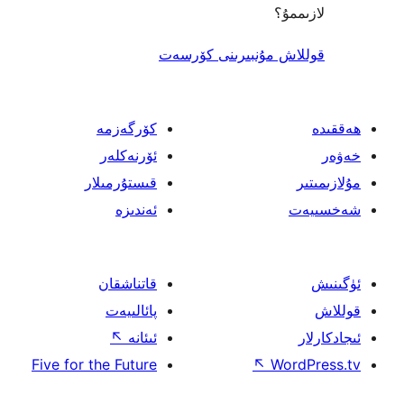
؟
 مۇنبىرىنى كۆرسەت
كۆرگەزمە
ئۆرنەكلەر
قىستۇرمىلار
ئەندىزە
قاتناشقان
پائالىيەت
ئىئانە
↖
Five for the Future
↖
W