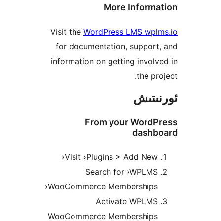
More Infor
Visit the
WordPress LMS wp
for documentation, suppo
information on getting invo
the p
تىش
From your Word
dash
Visit ›Plugins > Add Ne
Search for ›WPLM
WooCommerce Memberships
Activate WPLM
WooCommerce Membership