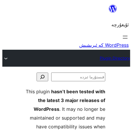
ا
This plugin
hasn’t been teste
the latest 3 major rele
WordPress
. It may no lo
maintained or supported a
have compatibility issu