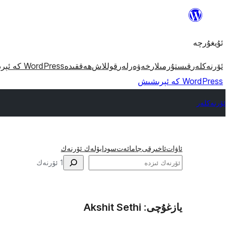
مەزمۇنغا
ئاتلاش
ئۇيغۇرچە
ئۆرنەكلەر
قىستۇرمىلار
خەۋەرلەر
قوللاش
ھەققىدە
WordPress كە ئېرىشىش
WordPress كە ئېرىشىش
ئۆرنەكلەر
ئاۋات
ئاخىرقى
جامائەت
سودا
بۆلەك ئۆرنەك
ئىزدە
1 ئۆرنەك
يازغۇچى: Akshit Sethi