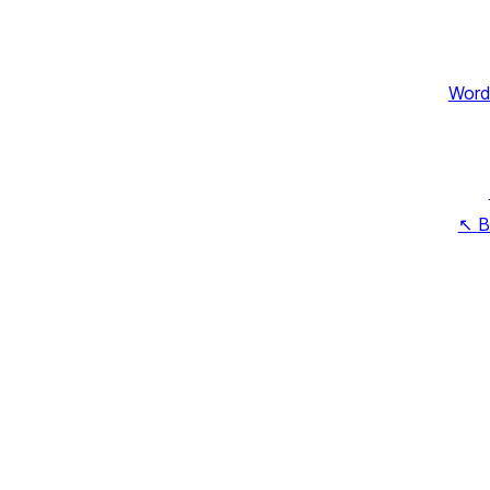
Word
↖
B