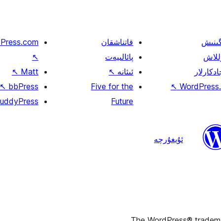
گىنىش
قاتناشقان
Press.com
للاش
پائالىيەت
↖
ادكارلار
ئىئانە
↖
Matt
↖
↖
bbPress
Five for the
↖
WordPress.
uddyPress
Future
ئۇيغۇرچە
The WordPress® trademark