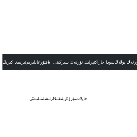
رنەك يوللاڭ
سودا خاراكتېرلىك ئۆرنەك شىركىتى
ياقتۇرغانلىرىم
تىزىمغا كىرىڭ
جايلاشتۇرۇش
ئىقتىدار
ئىشلىتىلىشى