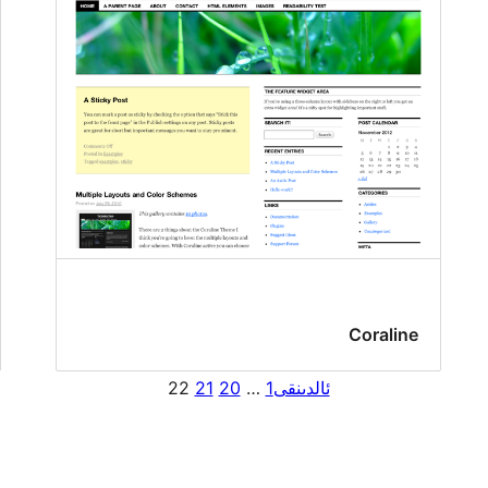
Coraline
ئالدىنقى
1
…
20
21
22