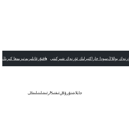
رنەك يوللاڭ
سودا خاراكتېرلىك ئۆرنەك شىركىتى
ياقتۇرغانلىرىم
تىزىمغا كىرىڭ
جايلاشتۇرۇش
ئىقتىدار
ئىشلىتىلىشى