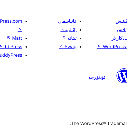
گىنىش
قاتناشقان
Press.com
للاش
پائالىيەت
↖
ادكارلار
ئىئانە
↖
Matt
↖
↖
bbPress
↗
Swag
↖
WordPress.
uddyPress
ئۇيغۇرچە
The WordPress® trademark 