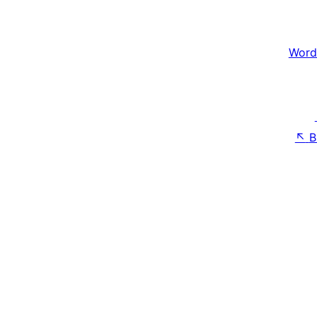
Word
↖
B