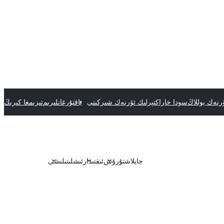
رنەك يوللاڭ
سودا خاراكتېرلىك ئۆرنەك شىركىتى
ياقتۇرغانلىرىم
تىزىمغا كىرىڭ
جايلاشتۇرۇش
ئىقتىدار
ئىشلىتىلىشى