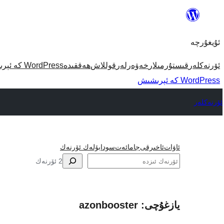
مەزمۇنغا
ئاتلاش
ئۇيغۇرچە
ئۆرنەكلەر
قىستۇرمىلار
خەۋەرلەر
قوللاش
ھەققىدە
WordPress كە ئېرىشىش
WordPress كە ئېرىشىش
ئۆرنەكلەر
ئاۋات
ئاخىرقى
جامائەت
سودا
بۆلەك ئۆرنەك
ئىزدە
2 ئۆرنەك
يازغۇچى: azonbooster