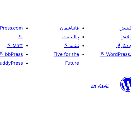
گىنىش
قاتناشقان
Press.com
للاش
پائالىيەت
↖
ادكارلار
ئىئانە
↖
Matt
↖
↖
bbPress
Five for the
↖
WordPress.
uddyPress
Future
ئۇيغۇرچە