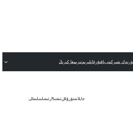
ئۆرنەك شىركىتى
ياقتۇرغانلىرىم
تىزىمغا كىرىڭ
جايلاشتۇرۇش
ئىقتىدار
ئىشلىتىلىشى