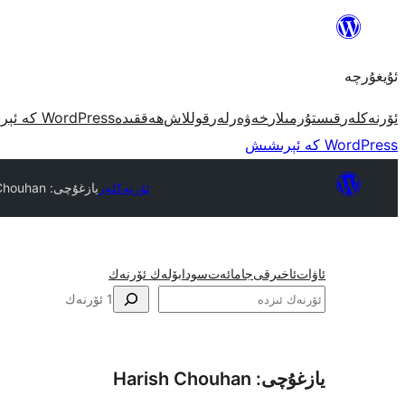
مەزمۇنغا
ئاتلاش
ئۇيغۇرچە
ئۆرنەكلەر
قىستۇرمىلار
خەۋەرلەر
قوللاش
ھەققىدە
WordPress كە ئېرىشىش
WordPress كە ئېرىشىش
ئۆرنەكلەر
يازغۇچى: Harish Chouhan
ئاۋات
ئاخىرقى
جامائەت
سودا
بۆلەك ئۆرنەك
ئىزدە
1 ئۆرنەك
يازغۇچى: Harish Chouhan