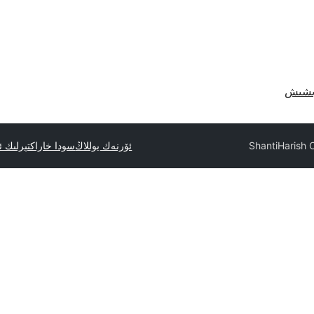
Shanti
ئۆرنەك يوللاڭ
سودا خاراكتېرلىك 