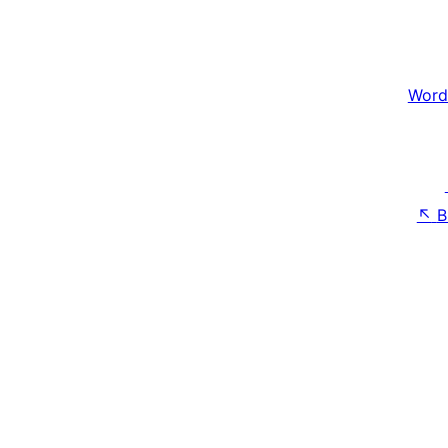
Word
↖
B