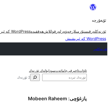
مەزمۇنغا
ئاتلاش
ئۇيغۇرچە
ئۆرنەكلەر
قىستۇرمىلار
خەۋەرلەر
قوللاش
ھەققىدە
WordPress كە ئېرىشىش
WordPress كە ئېرىشىش
ئۆرنەكلەر
ئاۋات
ئاخىرقى
جامائەت
سودا
بۆلەك ئۆرنەك
ئىزدە
2 ئۆرنەك
يازغۇچى: Mobeen Raheem