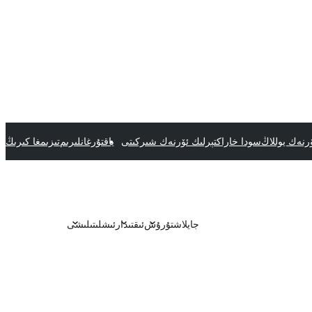
رنەك يوللاڭ
سودا خاراكتېرلىك ئۆرنەك شىركىتى
ياقتۇرغانلىرىم
تىزىمغا كىرىڭ
جايلاشتۇرۇش
ئىقتىدار
ئىشلىتىلىشى