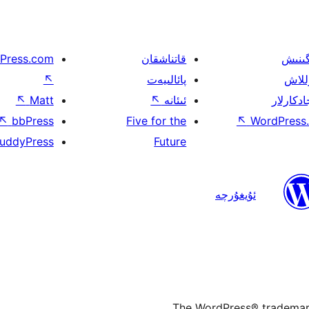
گىنىش
قاتناشقان
Press.com
للاش
پائالىيەت
↖
ادكارلار
ئىئانە
↖
Matt
↖
↖
bbPress
Five for the
↖
WordPress.
uddyPress
Future
ئۇيغۇرچە
The WordPress® trademark 