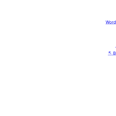
Word
↖
B