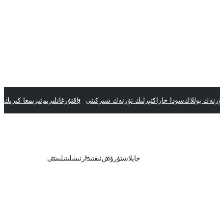
رنەك يوللاڭ
سودا خاراكتېرلىك ئۆرنەك شىركىتى
ياقتۇرغانلىرىم
تىزىمغا كىرىڭ
جايلاشتۇرۇش
ئىقتىدار
ئىشلىتىلىشى