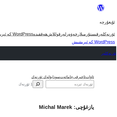
مەزمۇنغا
ئاتلاش
ئۇيغۇرچە
ئۆرنەكلەر
قىستۇرمىلار
خەۋەرلەر
قوللاش
ھەققىدە
WordPress كە ئېرىشىش
WordPress كە ئېرىشىش
ئۆرنەكلەر
ئاۋات
ئاخىرقى
جامائەت
سودا
بۆلەك ئۆرنەك
ئىزدە
1 ئۆرنەك
يازغۇچى: Michal Marek