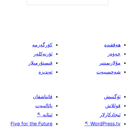
كۆرگەزمە
ئۆرنەكلەر
قىستۇرمىلار
ئەندىزە
قاتناشقان
پائالىيەت
ئىئانە
↖
Five for the Future
↖
W