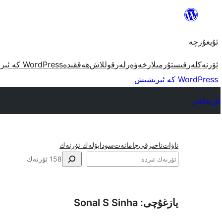
مەزمۇنغا
ئاتلاش
ئۇيغۇرچە
ئۆرنەكلەر
قىستۇرمىلار
خەۋەرلەر
قوللاش
ھەققىدە
WordPress كە ئېرىشىش
WordPress كە ئېرىشىش
ئۆرنەكلەر
ئاۋات
ئاخىرقى
جامائەت
سودا
بۆلەك ئۆرنەك
ئىزدە
158 ئۆرنەك
يازغۇچى: Sonal S Sinha