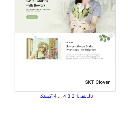
SKT Clover
ئالدىنقى
1
2
3
4
…
14
كېيىنكى