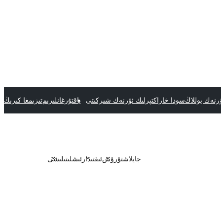
رنەك يوللاڭ
سودا خاراكتېرلىك ئۆرنەك شىركىتى
ياقتۇرغانلىرىم
تىزىمغا كىرىڭ
جايلاشتۇرۇش
ئىقتىدار
ئىشلىتىلىشى