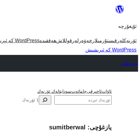
مەزمۇنغا
ئاتلاش
ئۇيغۇرچە
ئۆرنەكلەر
قىستۇرمىلار
خەۋەرلەر
قوللاش
ھەققىدە
WordPress كە ئېرىشىش
WordPress كە ئېرىشىش
ئۆرنەكلەر
ئاۋات
ئاخىرقى
جامائەت
سودا
بۆلەك ئۆرنەك
ئىزدە
1 ئۆرنەك
يازغۇچى: sumitberwal