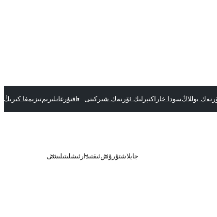
رنەك يوللاڭ
سودا خاراكتېرلىك ئۆرنەك شىركىتى
ياقتۇرغانلىرىم
تىزىمغا كىرىڭ
جايلاشتۇرۇش
ئىقتىدار
ئىشلىتىلىشى