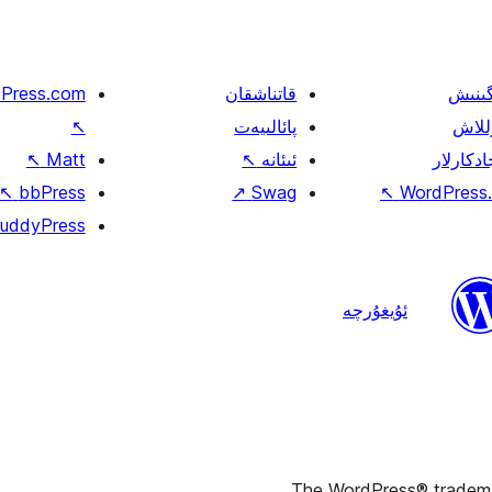
گىنىش
قاتناشقان
Press.com
للاش
پائالىيەت
↖
ادكارلار
ئىئانە
↖
Matt
↖
↖
bbPress
↗
Swag
↖
WordPress.
uddyPress
ئۇيغۇرچە
The WordPress® trademark