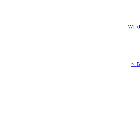
Word
↖
B