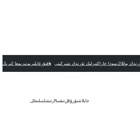
رنەك يوللاڭ
سودا خاراكتېرلىك ئۆرنەك شىركىتى
ياقتۇرغانلىرىم
تىزىمغا كىرىڭ
جايلاشتۇرۇش
ئىقتىدار
ئىشلىتىلىشى