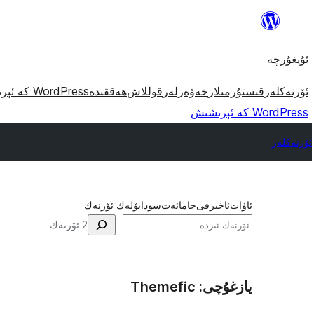
مەزمۇنغا
ئاتلاش
ئۇيغۇرچە
ئۆرنەكلەر
قىستۇرمىلار
خەۋەرلەر
قوللاش
ھەققىدە
WordPress كە ئېرىشىش
WordPress كە ئېرىشىش
ئۆرنەكلەر
ئاۋات
ئاخىرقى
جامائەت
سودا
بۆلەك ئۆرنەك
ئىزدە
2 ئۆرنەك
يازغۇچى: Themefic