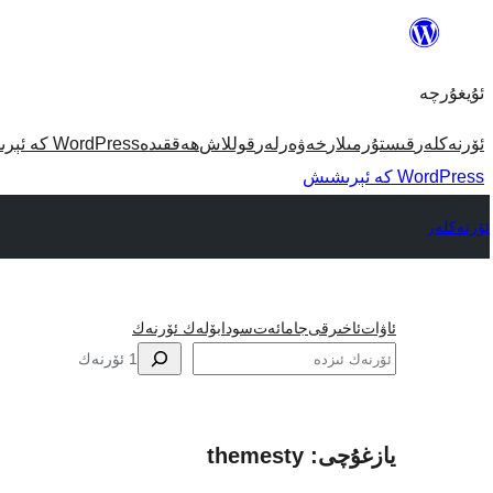
مەزمۇنغا
ئاتلاش
ئۇيغۇرچە
ئۆرنەكلەر
قىستۇرمىلار
خەۋەرلەر
قوللاش
ھەققىدە
WordPress كە ئېرىشىش
WordPress كە ئېرىشىش
ئۆرنەكلەر
ئاۋات
ئاخىرقى
جامائەت
سودا
بۆلەك ئۆرنەك
ئىزدە
1 ئۆرنەك
يازغۇچى: themesty