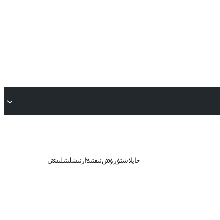
جايلاشتۇرۇش
ئىقتىدار
ئىشلىتىلىشى