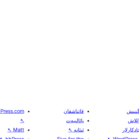
گىنىش
قاتناشقان
Press.com
للاش
پائالىيەت
↖
ادكارلار
ئىئانە
↖
Matt
↖
↖
bbPress
Five for the
↖
WordPress.