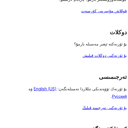
قوللاش مۇنبىرىنى كۆرسەت
دوكلات
بۇ ئۆرنەكتە ئېغىر مەسىلە بارمۇ؟
بۇ ئۆرنەكنى دوكلات قىلىش
تەرجىمىسى
بۇ ئۆرنەك تۆۋەندىكى تىللاردا تەمىنلەنگەن:
English (US)
ۋە
.
Русский
بۇ ئۆرنەكنى تەرجىمە قىلىڭ