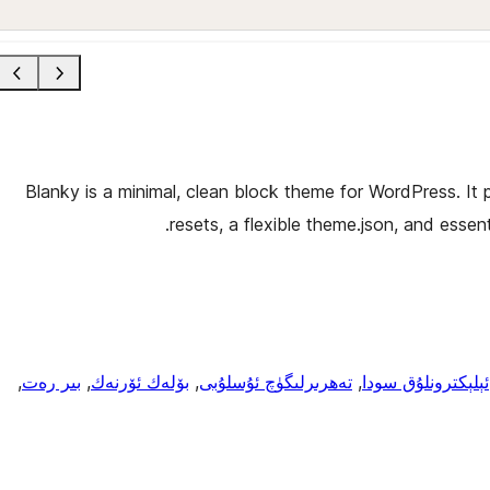
Blanky is a minimal, clean block theme for WordPress. It
resets, a flexible theme.json, and esse
ئېلېكترونلۇق سودا
, 
تەھرىرلىگۈچ ئۇسلۇبى
, 
بۆلەك ئۆرنەك
, 
بىر رەت
, 