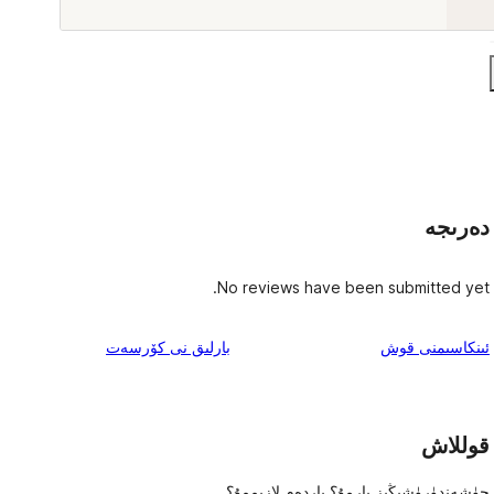
دەرىجە
No reviews have been submitted yet.
ئىنكاس
ئىنكاسىمنى قوش
بارلىق
نى كۆرسەت
قوللاش
چۈشەندۈرۈشىڭىز بارمۇ؟ ياردەم لازىممۇ؟