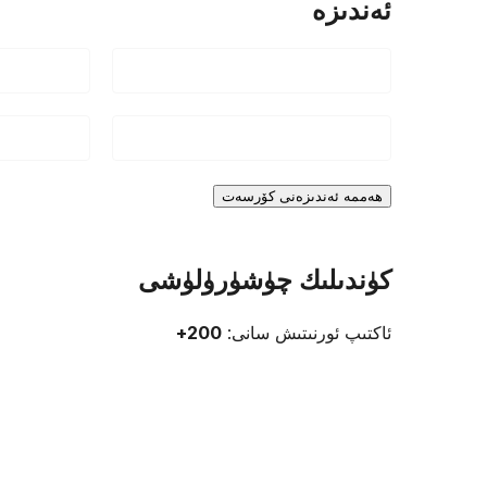
ئەندىزە
ھەممە ئەندىزەنى كۆرسەت
كۈندىلىك چۈشۈرۈلۈشى
ئاكتىپ ئورنىتىش سانى:
200+