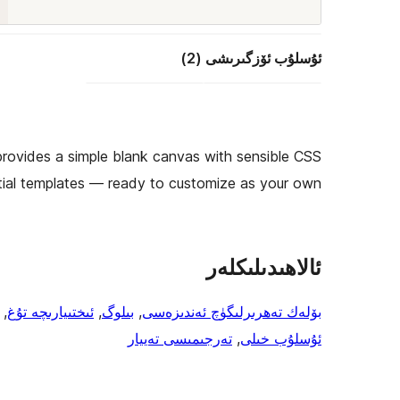
ئۇسلۇب ئۆزگىرىشى (2)
 provides a simple blank canvas with sensible CSS
ntial templates — ready to customize as your own.
ئالاھىدىلىكلەر
بۆلەك تەھرىرلىگۈچ ئەندىزەسى
, 
بىلوگ
, 
ئىختىيارىچە تۇغ
, 
ئۇسلۇب خىلى
, 
تەرجىمىسى تەييار