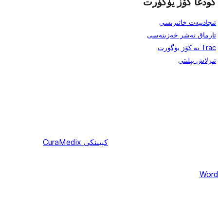
كودغا كۆز يۈگۈرت
ئىجادىيەت خاتىرىسى
تارماق نەشر خەزىنەسى
Trac تە كۆز يۈگۈرت
ئىزلاش بېلىتى
كېيىنكى
CuraMedix
Word