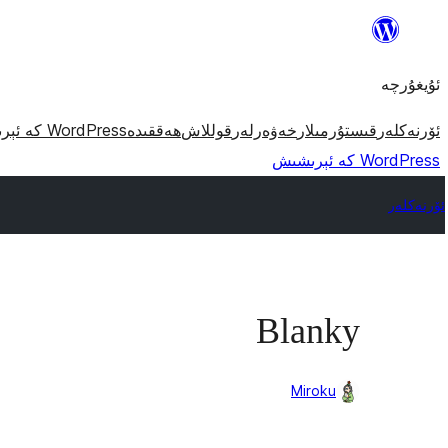
مەزمۇنغا
ئاتلاش
ئۇيغۇرچە
ئۆرنەكلەر
قىستۇرمىلار
خەۋەرلەر
قوللاش
ھەققىدە
WordPress كە ئېرىشىش
WordPress كە ئېرىشىش
ئۆرنەكلەر
Blanky
Miroku