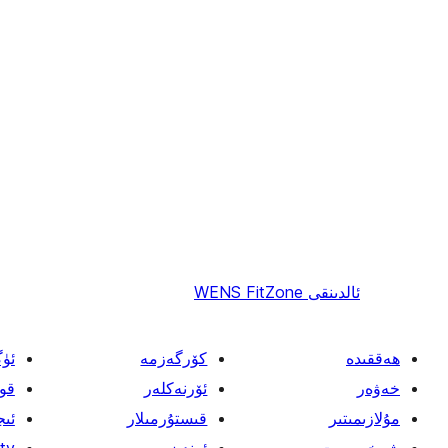
ئالدىنقى
WENS FitZone
ھەققىدە
كۆرگەزمە
ئۈ
خەۋەر
ئۆرنەكلەر
قو
مۇلازىمىتىر
قىستۇرمىلار
ئىج
شەخسىيەت
ئەندىزە
tv