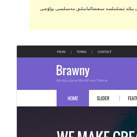
يېڭىلانماسلىقى ياكى ئاسرالماسلىقى مۇمكىن، يېڭى نەشرىدىكى WordPress بىلەن بىللە ئىشلىتىلسە سىغىشالماسلىق مەسىلىسى بولۇشى
ئالدىن كۆزەت
چۈشۈر
نەشرى
1.2.4
ئاخىرقى يېڭىلانغان ۋاقتى
2020-يىل 4-9
ئاكتىپ ئورنىتىش سانى
20+
WordPress نەشرى
5.0
PHP نەشرى
7.0
ئۆرنەك باش بېتى