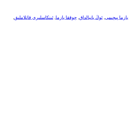
يازما پىچىمى
, 
ئوڭ يانبالداق
, 
چوققا يازما
, 
ئىنكاسلىرى قاتلاملىق
, 