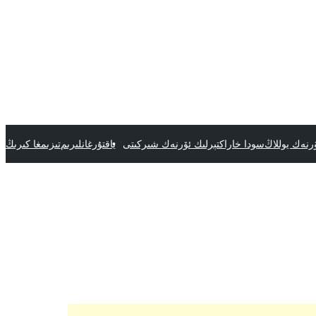
رنەك يوللاڭ
سودا خاراكتېرلىك ئۆرنەك شىركىتى
ياقتۇرغانلىرىم
تىزىمغا كىرىڭ