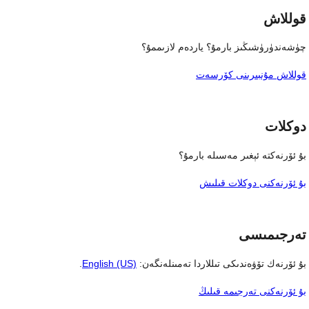
قوللاش
چۈشەندۈرۈشىڭىز بارمۇ؟ ياردەم لازىممۇ؟
قوللاش مۇنبىرىنى كۆرسەت
دوكلات
بۇ ئۆرنەكتە ئېغىر مەسىلە بارمۇ؟
بۇ ئۆرنەكنى دوكلات قىلىش
تەرجىمىسى
بۇ ئۆرنەك تۆۋەندىكى تىللاردا تەمىنلەنگەن:
English (US)
.
بۇ ئۆرنەكنى تەرجىمە قىلىڭ