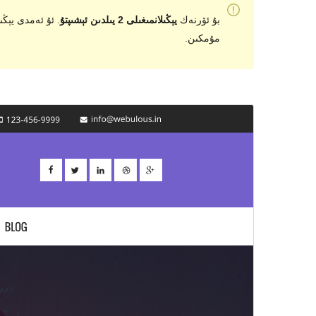
بۇ ئۆرنەك
يېڭىلانمىغىلى 2 يىلدىن ئېشىپتۇ
مۇمكىن.