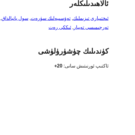
ئالاھىدىلىكلەر
ئىختىيارى تىزىملىك
, 
تەۋسىيەلىك سۈرەت
, 
سول يانبالداق
, 
تەرجىمىسى تەييار
, 
ئىككى رەت
كۈندىلىك چۈشۈرۈلۈشى
ئاكتىپ ئورنىتىش سانى:
20+