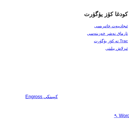
كودغا كۆز يۈگۈرت
ئىجادىيەت خاتىرىسى
تارماق نەشر خەزىنەسى
Trac تە كۆز يۈگۈرت
ئىزلاش بېلىتى
كېيىنكى
Engross
↖
Word