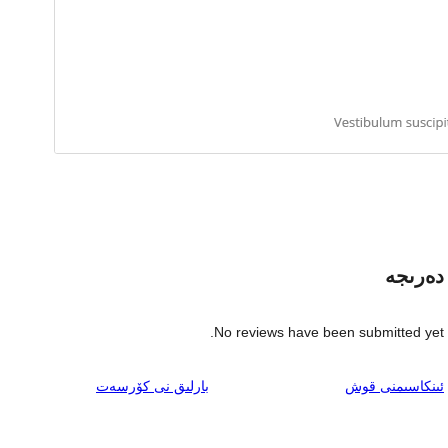
دەرىجە
No reviews have been submitted yet.
ئىنكاس
ئىنكاسىمنى قوش
بارلىق
نى كۆرسەت