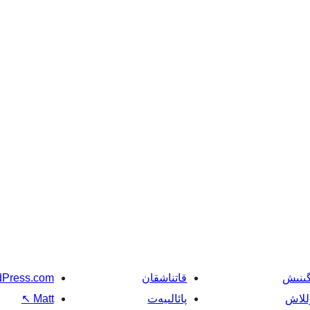
گىنىش
قاتناشقان
Press.com
للاش
پائالىيەت
Matt
↖