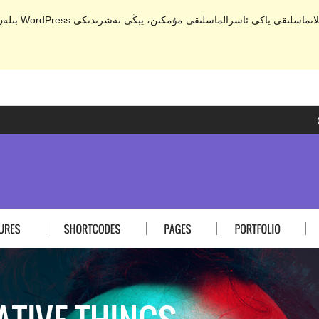
. ئۇ ئەمدى 