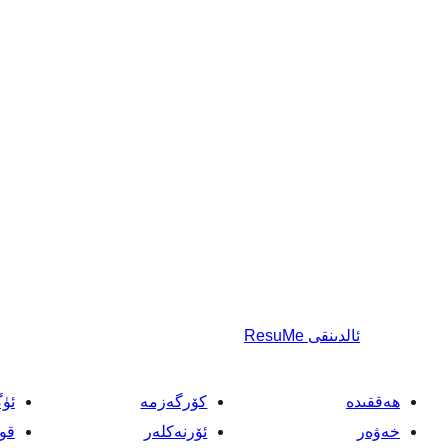
ئالدىنقى
ResuMe
ھەققىدە
كۆرگەزمە
ئۈ
خەۋەر
ئۆرنەكلەر
قو