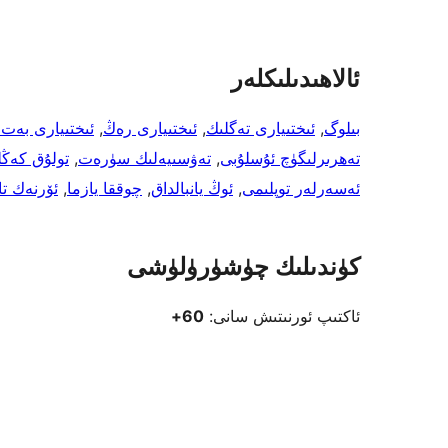
ئالاھىدىلىكلەر
بىلوگ
, 
ئىختىيارى تەگلىك
, 
ئىختىيارى رەڭ
, 
ئىختىيارى بەت
تەھرىرلىگۈچ ئۇسلۇبى
, 
تەۋسىيەلىك سۈرەت
, 
تولۇق كەڭل
ئەسەرلەر توپلىمى
, 
ئوڭ يانبالداق
, 
چوققا يازما
, 
ئۆرنەك تا
كۈندىلىك چۈشۈرۈلۈشى
ئاكتىپ ئورنىتىش سانى:
60+