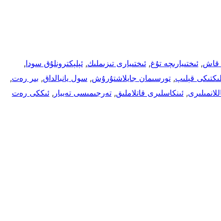
 قاش
, 
ئىختىيارىچە تۇغ
, 
ئىختىيارى تىزىملىك
, 
ئېلېكترونلۇق سودا
, 
ىكتىكى قېلىپ
, 
تورسىمان جايلاشتۇرۇش
, 
سول يانبالداق
, 
بىر رەت
, 
للانمىلىرى
, 
ئىنكاسلىرى قاتلاملىق
, 
تەرجىمىسى تەييار
, 
ئىككى رەت