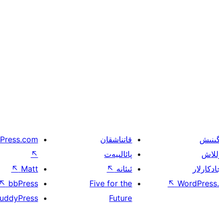
گىنىش
قاتناشقان
Press.com
للاش
پائالىيەت
↖
ادكارلار
ئىئانە
↖
Matt
↖
↖
bbPress
Five for the
↖
WordPress.
uddyPress
Future