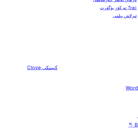
Trac تە كۆز يۈگۈرت
ئىزلاش بېلىتى
كېيىنكى
Clove
Word
↖
B