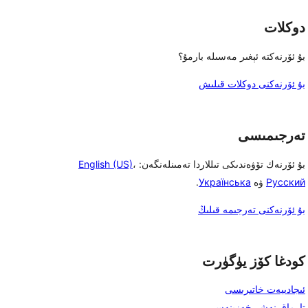
دوكلات
بۇ ئۆرنەكتە ئېغىر مەسىلە بارمۇ؟
بۇ ئۆرنەكنى دوكلات قىلىش
تەرجىمىسى
بۇ ئۆرنەك تۆۋەندىكى تىللاردا تەمىنلەنگەن:
،
English (US)
Русский
ۋە
Українська
.
بۇ ئۆرنەكنى تەرجىمە قىلىڭ
كودغا كۆز يۈگۈرت
ئىجادىيەت خاتىرىسى
تارماق نەشر خەزىنەسى