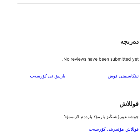
دەرىجە
No reviews have been submitted yet.
ئىنكاس
ئىنكاسىمنى قوش
بارلىق
نى كۆرسەت
قوللاش
چۈشەندۈرۈشىڭىز بارمۇ؟ ياردەم لازىممۇ؟
قوللاش مۇنبىرىنى كۆرسەت