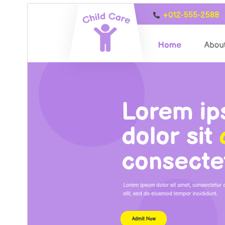
ئالدىن كۆزەت
چۈشۈر
نەشرى
3.1.3
ئاخىرقى يېڭىلانغان ۋاقتى
2026-يىل 8-7
ئاكتىپ ئورنىتىش سانى
60+
WordPress نەشرى
5.0
PHP نەشرى
7.2
ئۆرنەك باش بېتى