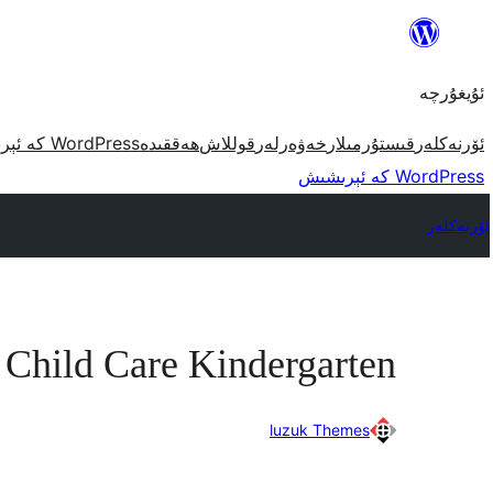
مەزمۇنغا
ئاتلاش
ئۇيغۇرچە
ئۆرنەكلەر
قىستۇرمىلار
خەۋەرلەر
قوللاش
ھەققىدە
WordPress كە ئېرىشىش
WordPress كە ئېرىشىش
ئۆرنەكلەر
Child Care Kindergarten
luzuk Themes