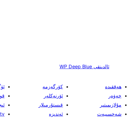
ئالدىنقى
WP Deep Blue
ھەققىدە
كۆرگەزمە
ئۈ
خەۋەر
ئۆرنەكلەر
قو
مۇلازىمىتىر
قىستۇرمىلار
ئىج
شەخسىيەت
ئەندىزە
tv