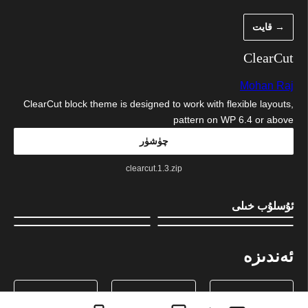
ەزمۇنغا
→ قايت
اتلاش
ClearCut
Mohan Raj
ClearCut block theme is designed to work with flexible layouts,
pattern on WP 6.4 or above
چۈشۈر
clearcut.1.3.zip
ئۇسلۇب خىلى
ئەندىزە